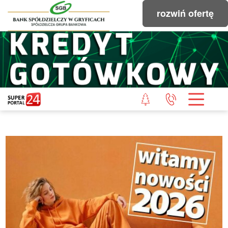
rozwiń ofertę
STRONA GŁÓWNA
POWIAT GRYFICKI
POWIAT ŁOBESKI
POWIAT GOLENIOWSKI
WIADOMOŚCI Z LASU
STUDIO SUPERPORTALU
KONTAKT
REDAKCJA
REGULAMIN