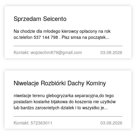
Sprzedam Seicento
Na chodzie dla młodego kierowcy opłacony na rok
oc.telefon 537 144 798 . Pisz smsa na początek...
Kontakt: wojciechm879@gmail.com
03.08.2026
Niwelacje Rozbiórki Dachy Kominy
niwelacje terenu glebogryzarka separacyjna,do tego
posiadam kosiarke bijakowa do koszenia nie uzytków
lub bardzo zarosnietych dzialek i to wszystko je...
Kontakt: 572363011
03.08.2026