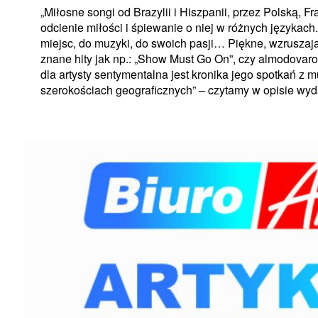
„Miłosne songi od Brazylii i Hiszpanii, przez Polską, F
odcienie miłości i śpiewanie o niej w różnych językach. 
miejsc, do muzyki, do swoich pasji… Piękne, wzruszają
znane hity jak np.: „Show Must Go On”, czy almodovar
dla artysty sentymentalna jest kronika jego spotkań z m
szerokościach geograficznych” – czytamy w opisie wyd