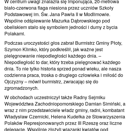
W centrum uwagi znalazła się imponująca, 20-metrowa
biało-czerwona flaga niesiona przez uczniów Szkoły
Podstawowej im. Św. Jana Pawła II w Modlimowie.
Wspólne odśpiewanie Mazurka Dąbrowskiego pod
obeliskiem stało się symbolem jedności i dumy z bycia
Polakami.
Podczas uroczystości głos zabrał Burmistrz Gminy Płoty,
Szymon Klimko, który podkreślił, jak ważne jest
pielęgnowanie niepodległości każdego dnia. –
Niepodległość to dar, który trzeba pielęgnować każdego
dnia. To nie tylko historia sprzed ponad wieku, ale nasza
codzienna praca, troska o drugiego człowieka i miłość do
Ojczyzny – mówił burmistrz, zwracając się do
zgromadzonych.
W obchodach uczestniczył także Radny Sejmiku
Województwa Zachodniopomorskiego Damian Simiński, a
wraz z nim przedstawiciele władz gminy, radni, kombatant
Władysław Czernicki, Helena Kudełka ze Stowarzyszenia
Polaków Represjonowanych przez III Rzeszę oraz liczne
delegacje. Wspólnie złożyli wiązanki kwiatów pod