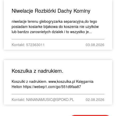
Niwelacje Rozbiórki Dachy Kominy
niwelacje terenu glebogryzarka separacyjna,do tego
posiadam kosiarke bijakowa do koszenia nie uzytków
lub bardzo zarosnietych dzialek i to wszystko je...
Kontakt: 572363011
03.08.2026
Koszulka z nadrukiem.
Koszulki z nadrukiem. www,koszulka.pl Księgarnia
Helion https://webep1.com/go/551d9faa87
Kontakt: NANANAMUSIC@SPOKO.PL
02.08.2026