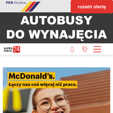
rozwiń ofertę
STRONA GŁÓWNA
POWIAT GRYFICKI
POWIAT ŁOBESKI
POWIAT GOLENIOWSKI
WIADOMOŚCI Z LASU
STUDIO SUPERPORTALU
KONTAKT
REDAKCJA
REGULAMIN