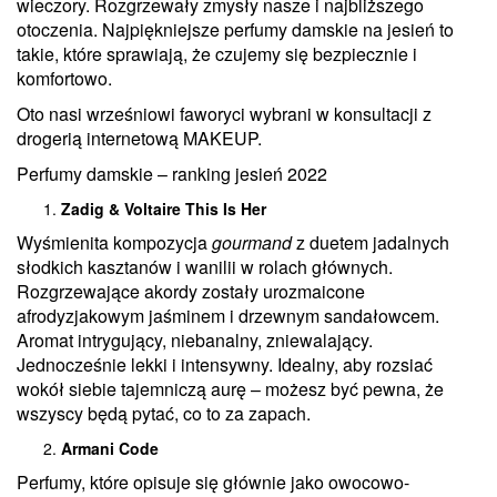
wieczory. Rozgrzewały zmysły nasze i najbliższego
otoczenia. Najpiękniejsze perfumy damskie na jesień to
takie, które sprawiają, że czujemy się bezpiecznie i
komfortowo.
Oto nasi wrześniowi faworyci wybrani w konsultacji z
drogerią internetową MAKEUP.
Perfumy damskie – ranking jesień 2022
Zadig & Voltaire This Is Her
Wyśmienita kompozycja
gourmand
z duetem jadalnych
słodkich kasztanów i wanilii w rolach głównych.
Rozgrzewające akordy zostały urozmaicone
afrodyzjakowym jaśminem i drzewnym sandałowcem.
Aromat intrygujący, niebanalny, zniewalający.
Jednocześnie lekki i intensywny. Idealny, aby rozsiać
wokół siebie tajemniczą aurę – możesz być pewna, że
wszyscy będą pytać, co to za zapach.
Armani Code
Perfumy, które opisuje się głównie jako owocowo-