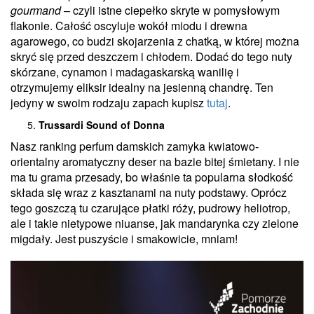
gourmand
– czyli istne ciepełko skryte w pomysłowym
flakonie. Całość oscyluje wokół miodu i drewna
agarowego, co budzi skojarzenia z chatką, w której można
skryć się przed deszczem i chłodem. Dodać do tego nuty
skórzane, cynamon i madagaskarską wanilię i
otrzymujemy eliksir idealny na jesienną chandrę. Ten
jedyny w swoim rodzaju zapach kupisz
tutaj
.
Trussardi Sound of Donna
Nasz ranking perfum damskich zamyka kwiatowo-
orientalny aromatyczny deser na bazie bitej śmietany. I nie
ma tu grama przesady, bo właśnie ta popularna słodkość
składa się wraz z kasztanami na nuty podstawy. Oprócz
tego goszczą tu czarujące płatki róży, pudrowy heliotrop,
ale i takie nietypowe niuanse, jak mandarynka czy zielone
migdały. Jest puszyście i smakowicie, mniam!