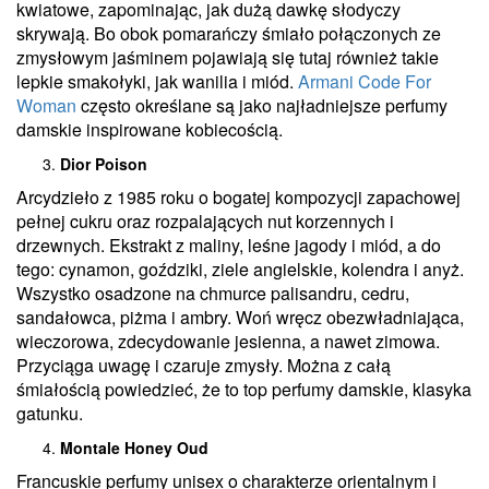
kwiatowe, zapominając, jak dużą dawkę słodyczy
skrywają. Bo obok pomarańczy śmiało połączonych ze
zmysłowym jaśminem pojawiają się tutaj również takie
lepkie smakołyki, jak wanilia i miód.
Armani Code For
Woman
często określane są jako najładniejsze perfumy
damskie inspirowane kobiecością.
Dior Poison
Arcydzieło z 1985 roku o bogatej kompozycji zapachowej
pełnej cukru oraz rozpalających nut korzennych i
drzewnych. Ekstrakt z maliny, leśne jagody i miód, a do
tego: cynamon, goździki, ziele angielskie, kolendra i anyż.
Wszystko osadzone na chmurce palisandru, cedru,
sandałowca, piżma i ambry. Woń wręcz obezwładniająca,
wieczorowa, zdecydowanie jesienna, a nawet zimowa.
Przyciąga uwagę i czaruje zmysły. Można z całą
śmiałością powiedzieć, że to top perfumy damskie, klasyka
gatunku.
Montale Honey Oud
Francuskie perfumy unisex o charakterze orientalnym i