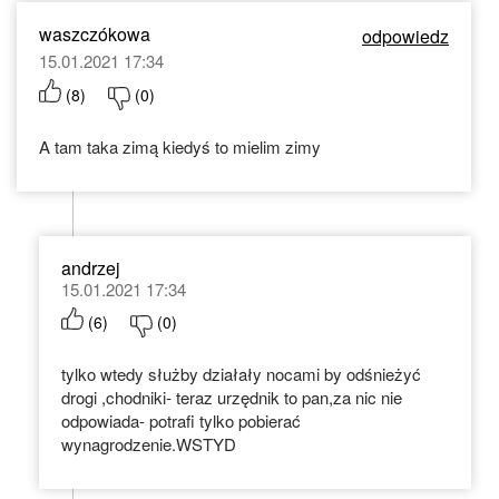
waszczókowa
odpowiedz
15.01.2021 17:34
(
8
)
(
0
)
A tam taka zimą kiedyś to mielim zimy
andrzej
15.01.2021 17:34
(
6
)
(
0
)
tylko wtedy służby działały nocami by odśnieżyć
drogi ,chodniki- teraz urzędnik to pan,za nic nie
odpowiada- potrafi tylko pobierać
wynagrodzenie.WSTYD