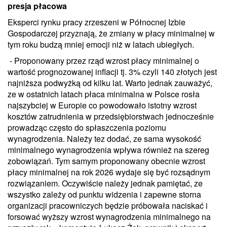
presja płacowa
Eksperci rynku pracy zrzeszeni w Północnej Izbie
Gospodarczej przyznają, że zmiany w płacy minimalnej w
tym roku budzą mniej emocji niż w latach ubiegłych.
- Proponowany przez rząd wzrost płacy minimalnej o
wartość prognozowanej inflacji tj. 3% czyli 140 złotych jest
najniższa podwyżką od kilku lat. Warto jednak zauważyć,
ze w ostatnich latach płaca minimalna w Polsce rosła
najszybciej w Europie co powodowało istotny wzrost
kosztów zatrudnienia w przedsiębiorstwach jednocześnie
prowadząc często do spłaszczenia poziomu
wynagrodzenia. Należy tez dodać, ze sama wysokość
minimalnego wynagrodzenia wpływa również na szereg
zobowiązań. Tym samym proponowany obecnie wzrost
płacy minimalnej na rok 2026 wydaje się być rozsądnym
rozwiązaniem. Oczywiście należy jednak pamiętać, ze
wszystko zależy od punktu widzenia i zapewne storna
organizacji pracowniczych będzie próbowała naciskać i
forsować wyższy wzrost wynagrodzenia minimalnego na