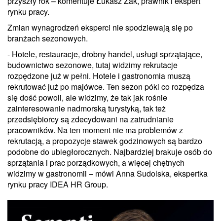
przyszły rok – komentuje Łukasz Żak, prawnik i ekspert
rynku pracy.
Zmian wynagrodzeń eksperci nie spodziewają się po
branżach sezonowych.
- Hotele, restauracje, drobny handel, usługi sprzątające,
budownictwo sezonowe, tutaj widzimy rekrutacje
rozpędzone już w pełni. Hotele i gastronomia muszą
rekrutować już po majówce. Ten sezon póki co rozpędza
się dość powoli, ale widzimy, że tak jak rośnie
zainteresowanie nadmorską turystyką, tak też
przedsiębiorcy są zdecydowani na zatrudnianie
pracowników. Na ten moment nie ma problemów z
rekrutacją, a propozycje stawek godzinowych są bardzo
podobne do ubiegłorocznych. Najbardziej brakuje osób do
sprzątania i prac porządkowych, a więcej chętnych
widzimy w gastronomii – mówi Anna Sudolska, ekspertka
rynku pracy IDEA HR Group.