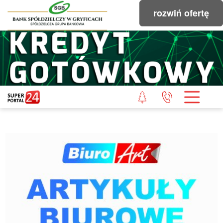
rozwiń ofertę
STRONA GŁÓWNA
POWIAT GRYFICKI
POWIAT ŁOBESKI
POWIAT GOLENIOWSKI
WIADOMOŚCI Z LASU
STUDIO SUPERPORTALU
KONTAKT
REDAKCJA
REGULAMIN