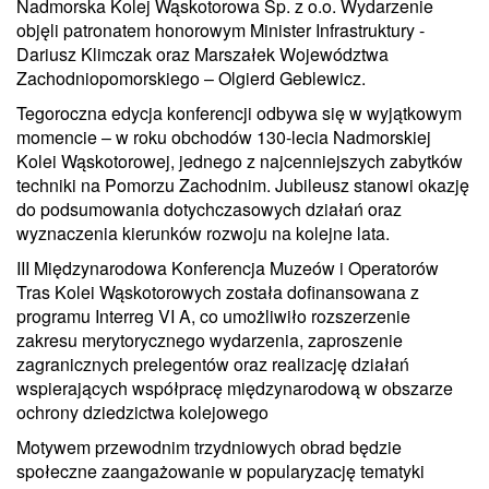
Nadmorska Kolej Wąskotorowa Sp. z o.o. Wydarzenie
objęli patronatem honorowym Minister Infrastruktury -
Dariusz Klimczak oraz Marszałek Województwa
Zachodniopomorskiego – Olgierd Geblewicz.
Tegoroczna edycja konferencji odbywa się w wyjątkowym
momencie – w roku obchodów 130-lecia Nadmorskiej
Kolei Wąskotorowej, jednego z najcenniejszych zabytków
techniki na Pomorzu Zachodnim. Jubileusz stanowi okazję
do podsumowania dotychczasowych działań oraz
wyznaczenia kierunków rozwoju na kolejne lata.
III Międzynarodowa Konferencja Muzeów i Operatorów
Tras Kolei Wąskotorowych została dofinansowana z
programu Interreg VI A, co umożliwiło rozszerzenie
zakresu merytorycznego wydarzenia, zaproszenie
zagranicznych prelegentów oraz realizację działań
wspierających współpracę międzynarodową w obszarze
ochrony dziedzictwa kolejowego
Motywem przewodnim trzydniowych obrad będzie
społeczne zaangażowanie w popularyzację tematyki