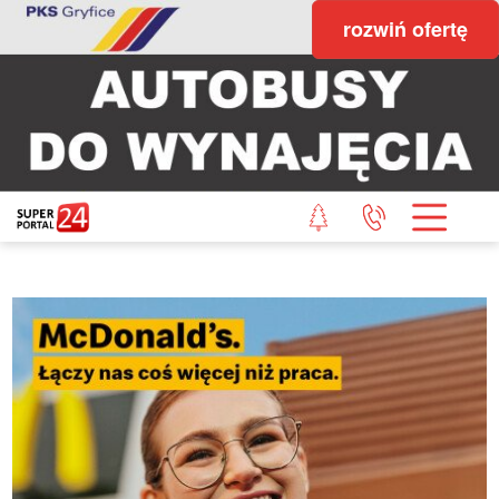
rozwiń ofertę
STRONA GŁÓWNA
POWIAT GRYFICKI
POWIAT ŁOBESKI
POWIAT GOLENIOWSKI
WIADOMOŚCI Z LASU
STUDIO SUPERPORTALU
KONTAKT
REDAKCJA
REGULAMIN