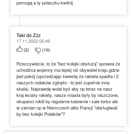
pomogą a ty polaczku kwitnij.
Taki do Zzz
17.11.2022 05:49
(
2
)
(
10
)
Rzeczywiście, to że "bez kolejki obsłużą" sprawia że
uchodźca wojenny ma lepiej niż obywatel kraju gdzie
jest pokój (uprzedzając kwestię że rakieta spadła i 2
naszych rodaków zginęło - to jest zupełnie inna
skala). Naprawdę wolal byś aby np teraz na nasz
kraj leciały rakiety, nasze miasta były by niszczone,
okupanci robili by regularne katownie i sale tortur ale
w zamian np w Niemczech albo Francji "obsługiwali
by bez kolejki Polaków"?