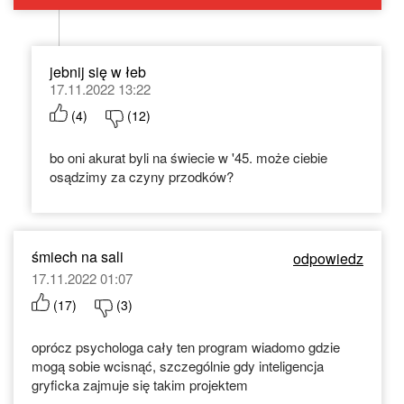
jebnij się w łeb
17.11.2022 13:22
(
4
)
(
12
)
bo oni akurat byli na świecie w '45. może ciebie
osądzimy za czyny przodków?
śmiech na sali
odpowiedz
17.11.2022 01:07
(
17
)
(
3
)
oprócz psychologa cały ten program wiadomo gdzie
mogą sobie wcisnąć, szczególnie gdy inteligencja
gryficka zajmuje się takim projektem