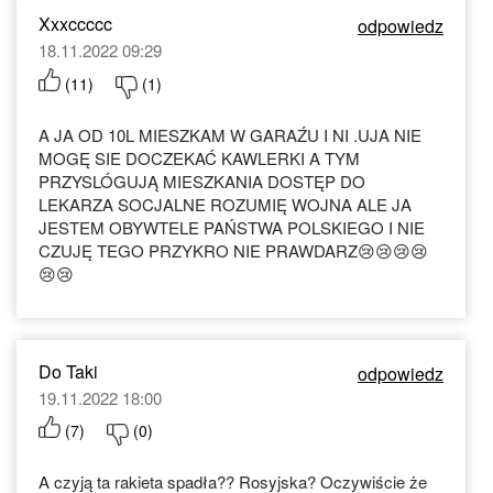
Xxxccccc
odpowiedz
18.11.2022 09:29
(
11
)
(
1
)
A JA OD 10L MIESZKAM W GARAŹU I NI .UJA NIE
MOGĘ SIE DOCZEKAĆ KAWLERKI A TYM
PRZYSLÓGUJĄ MIESZKANIA DOSTĘP DO
LEKARZA SOCJALNE ROZUMIĘ WOJNA ALE JA
JESTEM OBYWTELE PAŃSTWA POLSKIEGO I NIE
CZUJĘ TEGO PRZYKRO NIE PRAWDARZ😢😢😢😢
😢😢
Do Taki
odpowiedz
19.11.2022 18:00
(
7
)
(
0
)
A czyją ta rakieta spadła?? Rosyjska? Oczywiście że