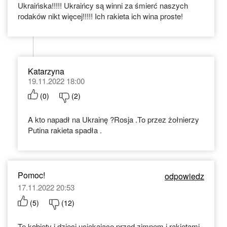
Ukraińska!!!!! Ukraińcy są winni za śmierć naszych
rodaków nikt więcej!!!!! Ich rakieta ich wina proste!
Katarzyna
19.11.2022 18:00
(
0
)
(
2
)
A kto napadł na Ukrainę ?Rosja .To przez żołnierzy
Putina rakieta spadła .
Pomoc!
odpowiedz
17.11.2022 20:53
(
5
)
(
12
)
Te kobiety i dzieci uciekające przed zimnem i rakietami