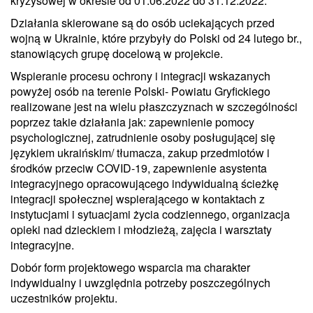
kryzysowej w okresie od 01.06.2022 do 31.12.2022.
Działania skierowane są do osób uciekających przed
wojną w Ukrainie, które przybyły do Polski od 24 lutego br.,
stanowiących grupę docelową w projekcie.
Wspieranie procesu ochrony i integracji wskazanych
powyżej osób na terenie Polski- Powiatu Gryfickiego
realizowane jest na wielu płaszczyznach w szczególności
poprzez takie działania jak: zapewnienie pomocy
psychologicznej, zatrudnienie osoby posługującej się
językiem ukraińskim/ tłumacza, zakup przedmiotów i
środków przeciw COVID-19, zapewnienie asystenta
integracyjnego opracowującego indywidualną ścieżkę
integracji społecznej wspierającego w kontaktach z
instytucjami i sytuacjami życia codziennego, organizacja
opieki nad dzieckiem i młodzieżą, zajęcia i warsztaty
integracyjne.
Dobór form projektowego wsparcia ma charakter
indywidualny i uwzględnia potrzeby poszczególnych
uczestników projektu.