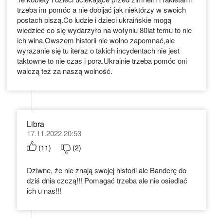
trzeba im pomóc a nie dobijać jak niektórzy w swoich
postach piszą.Co ludzie i dzieci ukraińskie mogą
wiedzieć co się wydarzyło na wołyniu 80lat temu to nie
ich wina.Owszem historii nie wolno zapomnać,ale
wyrazanie się tu iteraz o takich incydentach nie jest
taktowne to nie czas i pora.Ukrainie trzeba pomóc oni
walczą też za naszą wolność.
Libra
17.11.2022 20:53
(
11
)
(
2
)
Dziwne, że nie znają swojej historii ale Banderę do
dziś dnia czczą!!! Pomagać trzeba ale nie osiedlać
ich u nas!!!