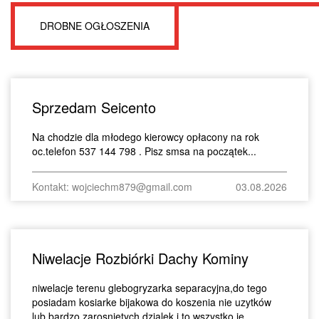
DROBNE OGŁOSZENIA
Sprzedam Seicento
Na chodzie dla młodego kierowcy opłacony na rok
oc.telefon 537 144 798 . Pisz smsa na początek...
Kontakt: wojciechm879@gmail.com
03.08.2026
Niwelacje Rozbiórki Dachy Kominy
niwelacje terenu glebogryzarka separacyjna,do tego
posiadam kosiarke bijakowa do koszenia nie uzytków
lub bardzo zarosnietych dzialek i to wszystko je...