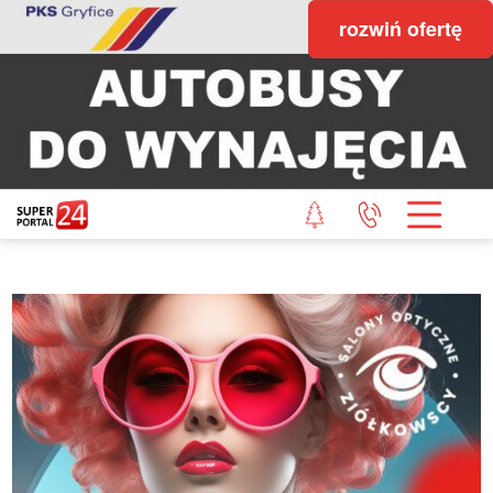
rozwiń ofertę
STRONA GŁÓWNA
POWIAT GRYFICKI
POWIAT ŁOBESKI
POWIAT GOLENIOWSKI
WIADOMOŚCI Z LASU
STUDIO SUPERPORTALU
KONTAKT
REDAKCJA
REGULAMIN