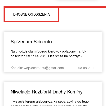
DROBNE OGŁOSZENIA
Sprzedam Seicento
Na chodzie dla młodego kierowcy opłacony na rok
oc.telefon 537 144 798 . Pisz smsa na początek...
Kontakt: wojciechm879@gmail.com
03.08.2026
Niwelacje Rozbiórki Dachy Kominy
niwelacje terenu glebogryzarka separacyjna,do tego
posiadam kosiarke bijakowa do koszenia nie uzytków