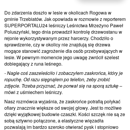
Do zdarzenia doszło w lesie w okolicach Rogowa w
gminie Trzebiatów. Jak opowiada w rozmowie z reporterem
SUPERPORTALU24 leśniczy Leśnictwa Mrzeżyno Paweł
Poluszyński, tego dnia prowadził kontrolę drzewostanu w
rejonie wykorzystywanym przez harcerzy. Chodziło o
sprawdzenie, czy w okolicy nie znajdują się drzewa
mogące stanowić zagrożenie dla osób przebywających w
lesie. W pewnym momencie jego uwagę zwrócił szelest
dobiegający z runa leśnego.
- Nagle coś zaszeleściło i zobaczyłem zaskrońca, który je
ropuchę. Od razu sięgnąłem po telefon, żeby zrobić
zdjęcie. Trzeba przyznać, że porwał się na sporą sztukę
–
mówi z uśmiechem leśniczy.
Nasz rozmówca wyjaśnia, że zaskrońce potrafią połykać
ofiary znacznie większe od swojej głowy. Jest to możliwe
dzięki wyjątkowej budowie czaszki. Kości szczęk nie są ze
sobą sztywno połączone, a elastyczne więzadła
pozwalają im bardzo szeroko otwierać pysk i stopniowo