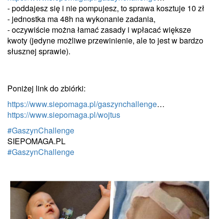
- poddajesz się i nie pompujesz, to sprawa kosztuje 10 zł
- jednostka ma 48h na wykonanie zadania,
- oczywiście można łamać zasady i wpłacać większe
kwoty (jedyne możliwe przewinienie, ale to jest w bardzo
słusznej sprawie).
Poniżej link do zbiórki:
https://www.siepomaga.pl/gaszynchallenge
…
https://www.siepomaga.pl/wojtus
#
GaszynChallenge
SIEPOMAGA.PL
#
GaszynChallenge