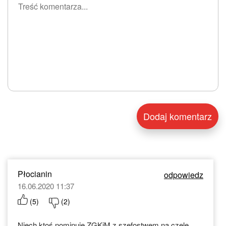
Płocianin
odpowiedz
16.06.2020 11:37
(
5
)
(
2
)
Niech ktoś nominuje ZGKiM z szefostwem na czele