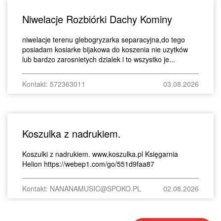
Niwelacje Rozbiórki Dachy Kominy
niwelacje terenu glebogryzarka separacyjna,do tego
posiadam kosiarke bijakowa do koszenia nie uzytków
lub bardzo zarosnietych dzialek i to wszystko je...
Kontakt: 572363011
03.08.2026
Koszulka z nadrukiem.
Koszulki z nadrukiem. www,koszulka.pl Księgarnia
Helion https://webep1.com/go/551d9faa87
Kontakt: NANANAMUSIC@SPOKO.PL
02.08.2026