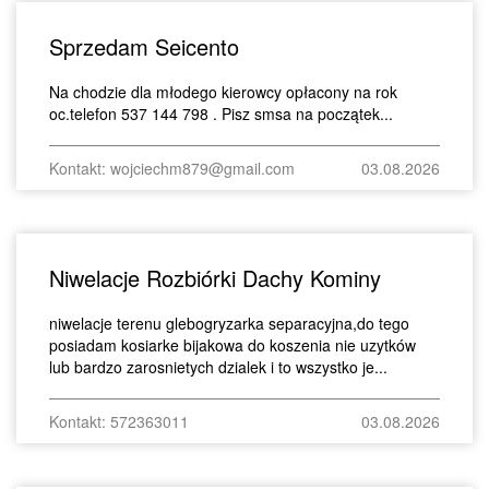
Sprzedam Seicento
Na chodzie dla młodego kierowcy opłacony na rok
oc.telefon 537 144 798 . Pisz smsa na początek...
Kontakt: wojciechm879@gmail.com
03.08.2026
Niwelacje Rozbiórki Dachy Kominy
niwelacje terenu glebogryzarka separacyjna,do tego
posiadam kosiarke bijakowa do koszenia nie uzytków
lub bardzo zarosnietych dzialek i to wszystko je...
Kontakt: 572363011
03.08.2026