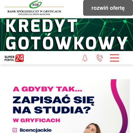
rozwiń ofertę
STRONA GŁÓWNA
POWIAT GRYFICKI
POWIAT ŁOBESKI
POWIAT GOLENIOWSKI
WIADOMOŚCI Z LASU
STUDIO SUPERPORTALU
KONTAKT
REDAKCJA
REGULAMIN