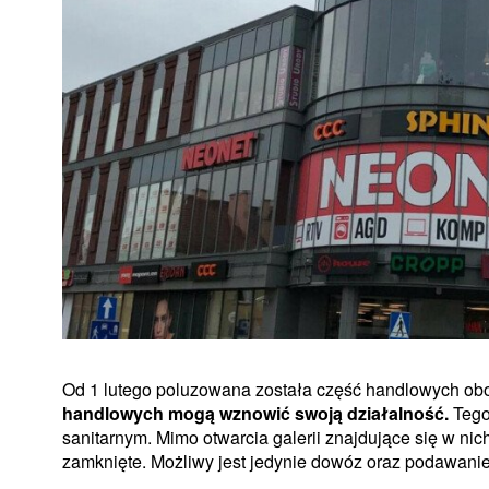
Od 1 lutego poluzowana została część handlowych obo
handlowych mogą wznowić swoją działalność.
Tego
sanitarnym. Mimo otwarcia galerii znajdujące się w nic
zamknięte. Możliwy jest jedynie dowóz oraz podawani