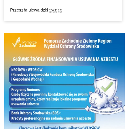
Przeszła ulewa dziś⛈⛈⛈