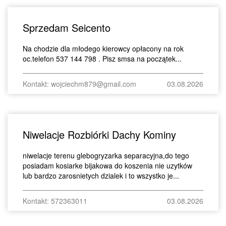
Sprzedam Seicento
Na chodzie dla młodego kierowcy opłacony na rok
oc.telefon 537 144 798 . Pisz smsa na początek...
Kontakt: wojciechm879@gmail.com
03.08.2026
Niwelacje Rozbiórki Dachy Kominy
niwelacje terenu glebogryzarka separacyjna,do tego
posiadam kosiarke bijakowa do koszenia nie uzytków
lub bardzo zarosnietych dzialek i to wszystko je...
Kontakt: 572363011
03.08.2026