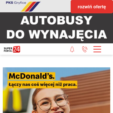
rozwiń ofertę
STRONA GŁÓWNA
POWIAT GRYFICKI
POWIAT ŁOBESKI
POWIAT GOLENIOWSKI
WIADOMOŚCI Z LASU
STUDIO SUPERPORTALU
KONTAKT
REDAKCJA
REGULAMIN