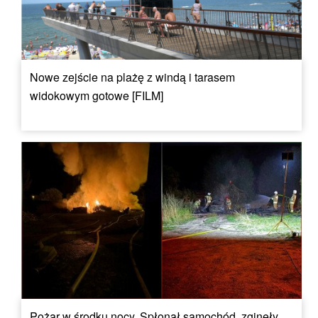
Nowe zejście na plażę z windą i tarasem
widokowym gotowe [FILM]
Pożar w środku nocy. Spłonął samochód, zginęły