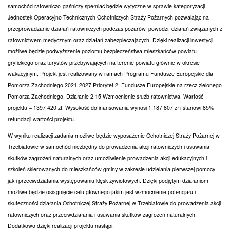
samochód ratowniczo-gaśniczy spełniać będzie wytyczne w sprawie kategoryzacji
Jednostek Operacyjno-Technicznych Ochotniczych Straży Pożarnych pozwalając na
przeprowadzanie działań ratowniczych podczas pożarów, powodzi, działań związanych z
ratownictwem medycznym oraz działań zabezpieczających. Dzięki realizacji inwestycji
możliwe będzie podwyższenie poziomu bezpieczeństwa mieszkańców powiatu
gryfickiego oraz turystów przebywających na terenie powiatu głównie w okresie
wakacyjnym. Projekt jest realizowany w ramach Programu Fundusze Europejskie dla
Pomorza Zachodniego 2021-2027 Priorytet 2: Fundusze Europejskie na rzecz zielonego
Pomorza Zachodniego, Działanie 2.15 Wzmocnienie służb ratownictwa. Wartość
projektu – 1397 420 zł, Wysokość dofinansowania wynosi 1 187 807 zł i stanowi 85%
refundacji wartości projektu.
W wyniku realizacji zadania możliwe będzie wyposażenie Ochotniczej Straży Pożarnej w
Trzebiatowie w samochód niezbędny do prowadzenia akcji ratowniczych i usuwania
skutków zagrożeń naturalnych oraz umożliwienie prowadzenia akcji edukacyjnych i
szkoleń skierowanych do mieszkańców gminy w zakresie udzielania pierwszej pomocy
jak i przeciwdziałania występowaniu klęsk żywiołowych. Dzięki podjętym działaniom
możliwe będzie osiągnięcie celu głównego jakim jest wzmocnienie potencjału i
skuteczności działania Ochotniczej Straży Pożarnej w Trzebiatowie do prowadzenia akcji
ratowniczych oraz przeciwdziałania i usuwania skutków zagrożeń naturalnych.
Dodatkowo dzięki realizacji projektu nastąpi: