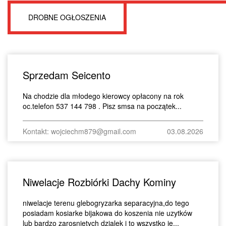
DROBNE OGŁOSZENIA
Sprzedam Seicento
Na chodzie dla młodego kierowcy opłacony na rok
oc.telefon 537 144 798 . Pisz smsa na początek...
Kontakt: wojciechm879@gmail.com
03.08.2026
Niwelacje Rozbiórki Dachy Kominy
niwelacje terenu glebogryzarka separacyjna,do tego
posiadam kosiarke bijakowa do koszenia nie uzytków
lub bardzo zarosnietych dzialek i to wszystko je...