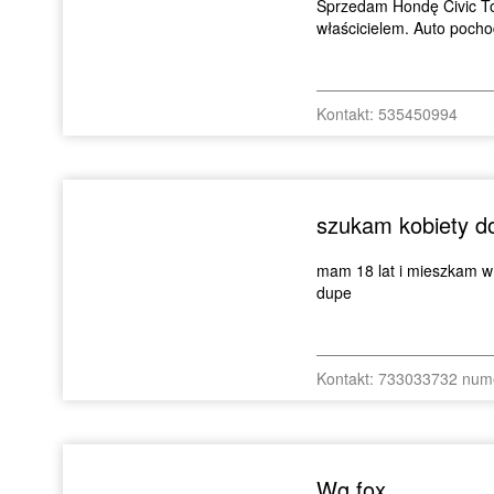
Sprzedam Hondę Civic To
właścicielem. Auto pocho
Kontakt: 535450994
szukam kobiety d
mam 18 lat i mieszkam w
dupe
Kontakt: 733033732 num
Wg fox