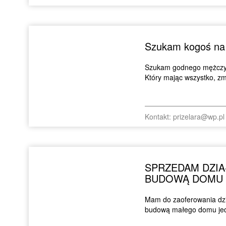
Szukam kogoś na
Szukam godnego mężczyzny 
Który mając wszystko, zm
Kontakt: prizelara@wp.pl
SPRZEDAM DZI
BUDOWĄ DOMU
Mam do zaoferowania dzi
budową małego domu jedn