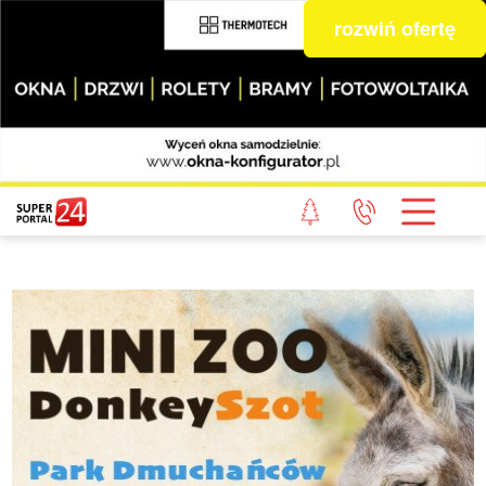
rozwiń ofertę
STRONA GŁÓWNA
POWIAT GRYFICKI
POWIAT ŁOBESKI
POWIAT GOLENIOWSKI
WIADOMOŚCI Z LASU
STUDIO SUPERPORTALU
KONTAKT
REDAKCJA
REGULAMIN