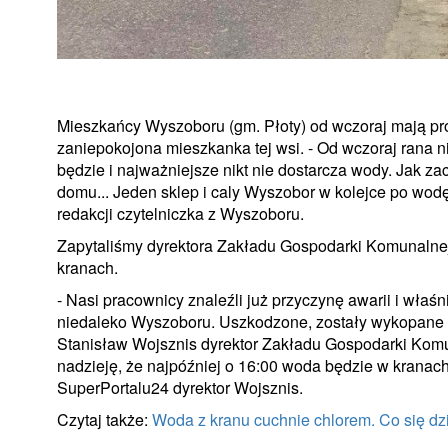
Mieszkańcy Wyszoboru (gm. Płoty) od wczoraj mają pr
zaniepokojona mieszkanka tej wsi. - Od wczoraj rana ni
będzie i najważniejsze nikt nie dostarcza wody. Jak za
domu... Jeden sklep i caly Wyszobor w kolejce po wodę
redakcji czytelniczka z Wyszoboru.
Zapytaliśmy dyrektora Zakładu Gospodarki Komunalnej
kranach.
- Nasi pracownicy znaleźli już przyczynę awarii i właśn
niedaleko Wyszoboru. Uszkodzone, zostały wykopane i 
Stanisław Wojsznis dyrektor Zakładu Gospodarki Komu
nadzieję, że najpóźniej o 16:00 woda będzie w krana
SuperPortalu24 dyrektor Wojsznis.
Czytaj także:
Woda z kranu cuchnie chlorem. Co się dz