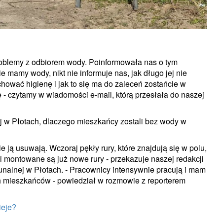
oblemy z odbiorem wody. Poinformowała nas o tym
e mamy wody, nikt nie informuje nas, jak długo jej nie
chować higienę i jak to się ma do zaleceń zostańcie w
 - czytamy w wiadomości e-mail, którą przesłała do naszej
 w Płotach, dlaczego mieszkańcy zostali bez wody w
ie ją usuwają. Wczoraj pękły rury, które znajdują się w polu,
montowane są już nowe rury - przekazuje naszej redakcji
nalnej w Płotach. - Pracownicy intensywnie pracują i mam
ch mieszkańców - powiedział w rozmowie z reporterem
ieje?