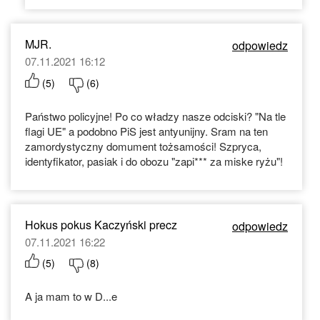
MJR.
odpowiedz
07.11.2021 16:12
(
5
)
(
6
)
Państwo policyjne! Po co władzy nasze odciski? "Na tle
flagi UE" a podobno PiS jest antyunijny. Sram na ten
zamordystyczny domument tożsamości! Szpryca,
identyfikator, pasiak i do obozu "zapi*** za miske ryżu"!
Hokus pokus Kaczyński precz
odpowiedz
07.11.2021 16:22
(
5
)
(
8
)
A ja mam to w D...e