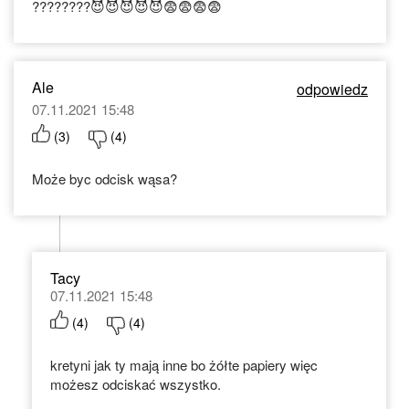
????????😈😈😈😈😈😨😨😨😨
Ale
odpowiedz
07.11.2021 15:48
(
3
)
(
4
)
Może byc odcisk wąsa?
Tacy
07.11.2021 15:48
(
4
)
(
4
)
kretyni jak ty mają inne bo żółte papiery więc
możesz odciskać wszystko.