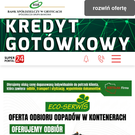
rozwiń ofertę
STRONA GŁÓWNA
POWIAT GRYFICKI
POWIAT ŁOBESKI
POWIAT GOLENIOWSKI
WIADOMOŚCI Z LASU
STUDIO SUPERPORTALU
KONTAKT
REDAKCJA
REGULAMIN