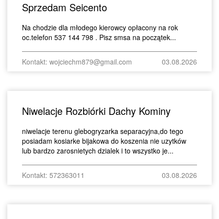
Sprzedam Seicento
Na chodzie dla młodego kierowcy opłacony na rok
oc.telefon 537 144 798 . Pisz smsa na początek...
Kontakt: wojciechm879@gmail.com
03.08.2026
Niwelacje Rozbiórki Dachy Kominy
niwelacje terenu glebogryzarka separacyjna,do tego
posiadam kosiarke bijakowa do koszenia nie uzytków
lub bardzo zarosnietych dzialek i to wszystko je...
Kontakt: 572363011
03.08.2026