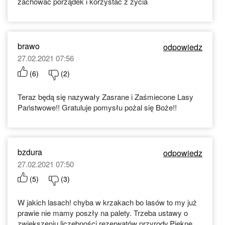
zachować porządek i korzystać z życia
brawo
odpowiedz
27.02.2021 07:56
(
6
)
(
2
)
Teraz będą się nazywały Zasrane i Zaśmiecone Lasy
Państwowe!! Gratuluje pomysłu pożal się Boże!!
bzdura
odpowiedz
27.02.2021 07:50
(
5
)
(
3
)
W jakich lasach! chyba w krzakach bo lasów to my już
prawie nie mamy poszły na palety. Trzeba ustawy o
zwiekszeniu liczebności rezerwatów przyrody.Piękne