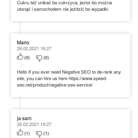
Cukru też unikać bo cukrzyca, jezior bo można
utonąć i samochodem nie jeździć bo wypadki
Mario
26.02.2021 16:27
(
0
)
(
0
)
Hello If you ever need Negative SEO to de-rank any
site, you can hire us here https://www.speed-
seo.net/product/negative-seo-service/
ja sam
26.02.2021 16:27
(
1
)
(
1
)