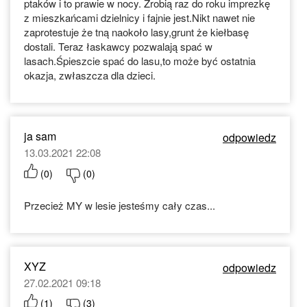
ptaków i to prawie w nocy. Zrobią raz do roku imprezkę
z mieszkańcami dzielnicy i fajnie jest.Nikt nawet nie
zaprotestuje że tną naokoło lasy,grunt że kiełbasę
dostali. Teraz łaskawcy pozwalają spać w
lasach.Śpieszcie spać do lasu,to może być ostatnia
okazja, zwłaszcza dla dzieci.
ja sam
odpowiedz
13.03.2021 22:08
(
0
)
(
0
)
Przecież MY w lesie jesteśmy cały czas...
XYZ
odpowiedz
27.02.2021 09:18
(
1
)
(
3
)