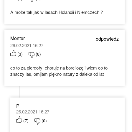
A może tak jak w lasach Holandii i Niemczech ?
Monter
odpowiedz
26.02.2021 16:27
(
3
)
(
8
)
co to za pierdoły! choruję na boreliozę i wiem co to
znaczy las, omijam piękno natury z daleka od lat
P
26.02.2021 16:27
(
7
)
(
0
)