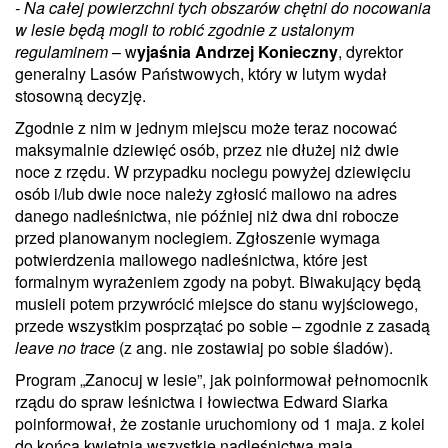
- Na całej powierzchni tych obszarów chętni do nocowania
w lesie będą mogli to robić zgodnie z ustalonym
regulaminem
– w
yjaśnia Andrzej Konieczny
, dyrektor
generalny Lasów Państwowych, który w lutym wydał
stosowną decyzję.
Zgodnie z nim w jednym miejscu może teraz nocować
maksymalnie dziewięć osób, przez nie dłużej niż dwie
noce z rzędu. W przypadku noclegu powyżej dziewięciu
osób i/lub dwie noce należy zgłosić mailowo na adres
danego nadleśnictwa, nie później niż dwa dni robocze
przed planowanym noclegiem. Zgłoszenie wymaga
potwierdzenia mailowego nadleśnictwa, które jest
formalnym wyrażeniem zgody na pobyt. Biwakujący będą
musieli potem przywrócić miejsce do stanu wyjściowego,
przede wszystkim posprzątać po sobie – zgodnie z zasadą
leave no trace
(z ang. nie zostawiaj po sobie śladów).
Program „Zanocuj w lesie”, jak poinformował pełnomocnik
rządu do spraw leśnictwa i łowiectwa Edward Siarka
poinformował, że zostanie uruchomiony od 1 maja. z kolei
do końca kwietnia wszystkie nadleśnictwa mają