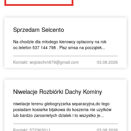
Sprzedam Seicento
Na chodzie dla młodego kierowcy opłacony na rok
oc.telefon 537 144 798 . Pisz smsa na początek...
Kontakt: wojciechm879@gmail.com
03.08.2026
Niwelacje Rozbiórki Dachy Kominy
niwelacje terenu glebogryzarka separacyjna,do tego
posiadam kosiarke bijakowa do koszenia nie uzytków
lub bardzo zarosnietych dzialek i to wszystko je...
Kontakt: 572363011
03.08.2026