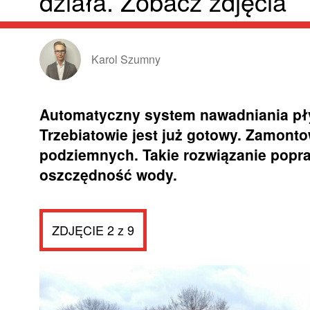
działa. Zobacz zdjęcia
Karol Szumny
Automatyczny system nawadniania pły
Trzebiatowie jest już gotowy. Zamont
podziemnych. Takie rozwiązanie popra
oszczędność wody.
ZDJĘCIE 2 z 9