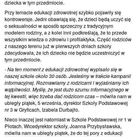
dziecka w tym przedmiocie.
Przy temacie edukacji zdrowotnej szybko pojawiły się
kontrowersje. Jedni obawiają się, że dzieci będą uczyć się
o seksualności w sposób sprzeczny z tradycyjnym
modelem rodziny, a z kolei inni podkreślają, że to przede
wszystkim wiedza o zdrowiu i profilaktyka. Część rodziców
z naszego terenu już w pierwszych dniach szkoły
zdecydowała, że ich dziecko nie będzie uczestniczyć w
tym przedmiocie.
- Na ten moment z edukacji zdrowotnej wypisało się w
naszej szkole około 30 osób. Jesteśmy w trakcie kampanii
informacyjnej. Rozmawiamy z rodzicami i wyjaśniamy ich
wątpliwości. Myślę, że jest dużo szumu informacyjnego w
tej kwestii, więc trzeba dać rodzicom czas
– mówiła nam w
ubiegły piątek, 5 września, dyrektor Szkoły Podstawowej
nr 3 w Gryficach, Izabela Durbajło.
Nieco inaczej jest natomiast w Szkole Podstawowej nr 1 w
Płotach. Wicedyrektor szkoły, Joanna Przybysławska,
mówiła nam w ubiegły piątek, że do tej pory z edukacji