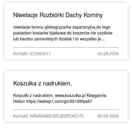
Niwelacje Rozbiórki Dachy Kominy
niwelacje terenu glebogryzarka separacyjna,do tego
posiadam kosiarke bijakowa do koszenia nie uzytków
lub bardzo zarosnietych dzialek i to wszystko je...
Kontakt: 572363011
03.08.2026
Koszulka z nadrukiem.
Koszulki z nadrukiem. www,koszulka.pl Księgarnia
Helion https://webep1.com/go/551d9faa87
Kontakt: NANANAMUSIC@SPOKO.PL
02.08.2026