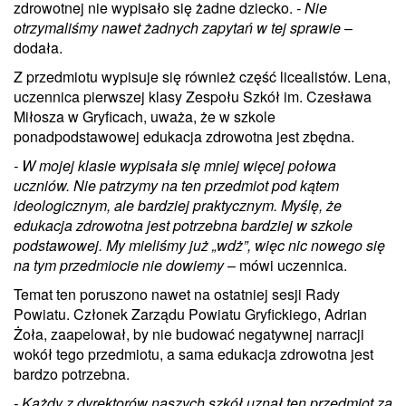
zdrowotnej nie wypisało się żadne dziecko.
- Nie
otrzymaliśmy nawet żadnych zapytań w tej sprawie
–
dodała.
Z przedmiotu wypisuje się również część licealistów. Lena,
uczennica pierwszej klasy Zespołu Szkół im. Czesława
Miłosza w Gryficach, uważa, że w szkole
ponadpodstawowej edukacja zdrowotna jest zbędna.
- W mojej klasie wypisała się mniej więcej połowa
uczniów. Nie patrzymy na ten przedmiot pod kątem
ideologicznym, ale bardziej praktycznym. Myślę, że
edukacja zdrowotna jest potrzebna bardziej w szkole
podstawowej. My mieliśmy już „wdż”, więc nic nowego się
na tym przedmiocie nie dowiemy
– mówi uczennica.
Temat ten poruszono nawet na ostatniej sesji Rady
Powiatu. Członek Zarządu Powiatu Gryfickiego, Adrian
Żoła, zaapelował, by nie budować negatywnej narracji
wokół tego przedmiotu, a sama edukacja zdrowotna jest
bardzo potrzebna.
- Każdy z dyrektorów naszych szkół uznał ten przedmiot za