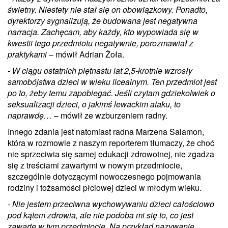
świetny. Niestety nie stał się on obowiązkowy. Ponadto,
dyrektorzy sygnalizują, że budowana jest negatywna
narracja. Zachęcam, aby każdy, kto wypowiada się w
kwestii tego przedmiotu negatywnie, porozmawiał z
praktykami
– mówił Adrian Żoła.
- W ciągu ostatnich piętnastu lat 2,5-krotnie wzrosły
samobójstwa dzieci w wieku licealnym. Ten przedmiot jest
po to, żeby temu zapobiegać. Jeśli czytam gdziekolwiek o
seksualizacji dzieci, o jakimś lewackim ataku, to
naprawdę…
– mówił ze wzburzeniem radny.
Innego zdania jest natomiast radna Marzena Salamon,
która w rozmowie z naszym reporterem tłumaczy, że choć
nie sprzeciwia się samej edukacji zdrowotnej, nie zgadza
się z treściami zawartymi w nowym przedmiocie,
szczególnie dotyczącymi nowoczesnego pojmowania
rodziny i tożsamości płciowej dzieci w młodym wieku.
- Nie jestem przeciwna wychowywaniu dzieci całościowo
pod kątem zdrowia, ale nie podoba mi się to, co jest
zawarte w tym przedmiocie. Na przykład nazywanie