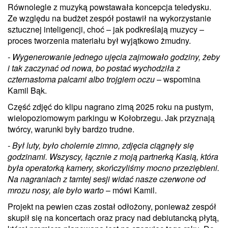
Równolegle z muzyką powstawała koncepcja teledysku.
Ze względu na budżet zespół postawił na wykorzystanie
sztucznej inteligencji, choć – jak podkreślają muzycy –
proces tworzenia materiału był wyjątkowo żmudny.
- Wygenerowanie jednego ujęcia zajmowało godziny, żeby
i tak zaczynać od nowa, bo postać wychodziła z
czternastoma palcami albo trojgiem oczu
– wspomina
Kamil Bąk.
Część zdjęć do klipu nagrano zimą 2025 roku na pustym,
wielopoziomowym parkingu w Kołobrzegu. Jak przyznają
twórcy, warunki były bardzo trudne.
- Był luty, było cholernie zimno, zdjęcia ciągnęły się
godzinami. Wszyscy, łącznie z moją partnerką Kasią, która
była operatorką kamery, skończyliśmy mocno przeziębieni.
Na nagraniach z tamtej sesji widać nasze czerwone od
mrozu nosy, ale było warto
– mówi Kamil.
Projekt na pewien czas został odłożony, ponieważ zespół
skupił się na koncertach oraz pracy nad debiutancką płytą,