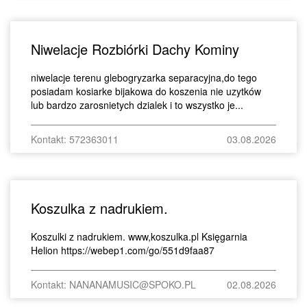
Niwelacje Rozbiórki Dachy Kominy
niwelacje terenu glebogryzarka separacyjna,do tego
posiadam kosiarke bijakowa do koszenia nie uzytków
lub bardzo zarosnietych dzialek i to wszystko je...
Kontakt: 572363011
03.08.2026
Koszulka z nadrukiem.
Koszulki z nadrukiem. www,koszulka.pl Księgarnia
Helion https://webep1.com/go/551d9faa87
Kontakt: NANANAMUSIC@SPOKO.PL
02.08.2026