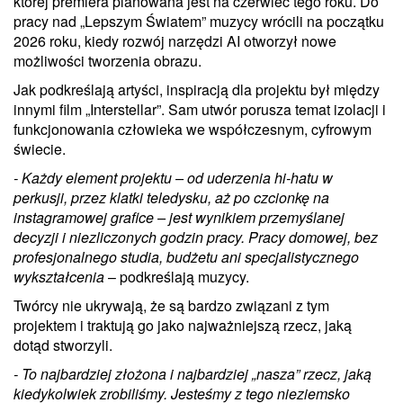
której premiera planowana jest na czerwiec tego roku. Do
pracy nad „Lepszym Światem” muzycy wrócili na początku
2026 roku, kiedy rozwój narzędzi AI otworzył nowe
możliwości tworzenia obrazu.
Jak podkreślają artyści, inspiracją dla projektu był między
innymi film „Interstellar”. Sam utwór porusza temat izolacji i
funkcjonowania człowieka we współczesnym, cyfrowym
świecie.
- Każdy element projektu – od uderzenia hi-hatu w
perkusji, przez klatki teledysku, aż po czcionkę na
instagramowej grafice – jest wynikiem przemyślanej
decyzji i niezliczonych godzin pracy. Pracy domowej, bez
profesjonalnego studia, budżetu ani specjalistycznego
wykształcenia
– podkreślają muzycy.
Twórcy nie ukrywają, że są bardzo związani z tym
projektem i traktują go jako najważniejszą rzecz, jaką
dotąd stworzyli.
- To najbardziej złożona i najbardziej „nasza” rzecz, jaką
kiedykolwiek zrobiliśmy. Jesteśmy z tego nieziemsko