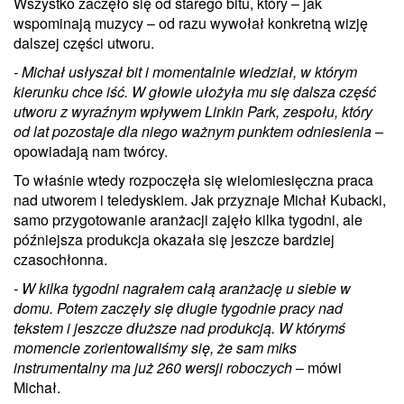
Wszystko zaczęło się od starego bitu, który – jak
wspominają muzycy – od razu wywołał konkretną wizję
dalszej części utworu.
- Michał usłyszał bit i momentalnie wiedział, w którym
kierunku chce iść. W głowie ułożyła mu się dalsza część
utworu z wyraźnym wpływem Linkin Park, zespołu, który
od lat pozostaje dla niego ważnym punktem odniesienia
–
opowiadają nam twórcy.
To właśnie wtedy rozpoczęła się wielomiesięczna praca
nad utworem i teledyskiem. Jak przyznaje Michał Kubacki,
samo przygotowanie aranżacji zajęło kilka tygodni, ale
późniejsza produkcja okazała się jeszcze bardziej
czasochłonna.
- W kilka tygodni nagrałem całą aranżację u siebie w
domu. Potem zaczęły się długie tygodnie pracy nad
tekstem i jeszcze dłuższe nad produkcją. W którymś
momencie zorientowaliśmy się, że sam miks
instrumentalny ma już 260 wersji roboczych
– mówi
Michał.