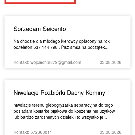
Sprzedam Seicento
Na chodzie dla młodego kierowcy opłacony na rok
oc.telefon 537 144 798 . Pisz smsa na początek...
Kontakt: wojciechm879@gmail.com
03.08.2026
Niwelacje Rozbiórki Dachy Kominy
niwelacje terenu glebogryzarka separacyjna,do tego
posiadam kosiarke bijakowa do koszenia nie uzytków
lub bardzo zarosnietych dzialek i to wszystko je...
Kontakt: 572363011
03.08.2026