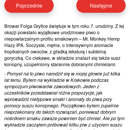
Poprzednie
Następne
Browar Folga Gryfice świętuje w tym roku 7. urodziny. Z tej
okazji powstało wyjątkowe urodzinowe piwo o
niepowtarzalnym profilu smakowym – Mr. Monkey Hemp
Hazy IPA. Soczyste, mętne, o intensywnym aromacie
tropikalnych owoców, z gładką teksturą i subtelną
goryczką. Co ciekawe, w składzie znalazł się także susz
konopny, uzupełniony starannie dobranymi chmielami.
- Pomysł na to piwo narodził się w mojej głowie już kilka
lat temu. Byłem na wykładzie w Krakowie podczas
sympozjum piwowarów zawodowych. Jeden z
uczestników przedstawiał różne propozycje, jak
wprowadzić nietypowe smaki i aromaty do piwa przy
pomocy suszu konopnego. Początkowo byłem zupełnie
nieprzekonany do takich rozwiązań, ponieważ dobrym
nośnikiem smaku zawsze powinien być chmiel. Ale po tym
wykładzie zacząłem próbować kilku piw z użyciem suszu