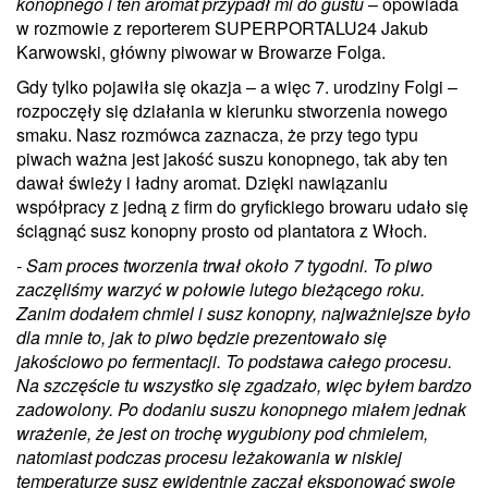
konopnego i ten aromat przypadł mi do gustu
– opowiada
w rozmowie z reporterem SUPERPORTALU24 Jakub
Karwowski, główny piwowar w Browarze Folga.
Gdy tylko pojawiła się okazja – a więc 7. urodziny Folgi –
rozpoczęły się działania w kierunku stworzenia nowego
smaku. Nasz rozmówca zaznacza, że przy tego typu
piwach ważna jest jakość suszu konopnego, tak aby ten
dawał świeży i ładny aromat. Dzięki nawiązaniu
współpracy z jedną z firm do gryfickiego browaru udało się
ściągnąć susz konopny prosto od plantatora z Włoch.
- Sam proces tworzenia trwał około 7 tygodni. To piwo
zaczęliśmy warzyć w połowie lutego bieżącego roku.
Zanim dodałem chmiel i susz konopny, najważniejsze było
dla mnie to, jak to piwo będzie prezentowało się
jakościowo po fermentacji. To podstawa całego procesu.
Na szczęście tu wszystko się zgadzało, więc byłem bardzo
zadowolony. Po dodaniu suszu konopnego miałem jednak
wrażenie, że jest on trochę wygubiony pod chmielem,
natomiast podczas procesu leżakowania w niskiej
temperaturze susz ewidentnie zaczął eksponować swoje