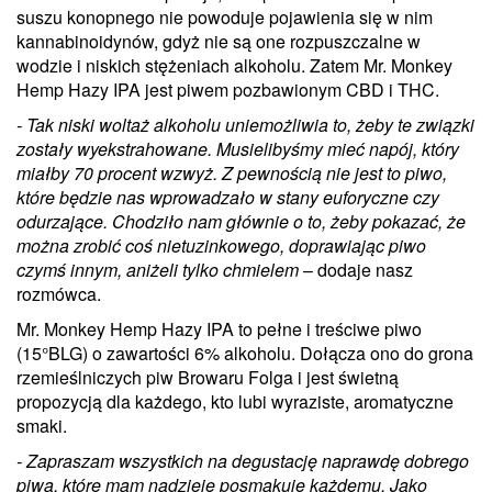
suszu konopnego nie powoduje pojawienia się w nim
kannabinoidynów, gdyż nie są one rozpuszczalne w
wodzie i niskich stężeniach alkoholu. Zatem Mr. Monkey
Hemp Hazy IPA jest piwem pozbawionym CBD i THC.
- Tak niski woltaż alkoholu uniemożliwia to, żeby te związki
zostały wyekstrahowane. Musielibyśmy mieć napój, który
miałby 70 procent wzwyż. Z pewnością nie jest to piwo,
które będzie nas wprowadzało w stany euforyczne czy
odurzające. Chodziło nam głównie o to, żeby pokazać, że
można zrobić coś nietuzinkowego, doprawiając piwo
czymś innym, aniżeli tylko chmielem
– dodaje nasz
rozmówca.
Mr. Monkey Hemp Hazy IPA to pełne i treściwe piwo
(15°BLG) o zawartości 6% alkoholu. Dołącza ono do grona
rzemieślniczych piw Browaru Folga i jest świetną
propozycją dla każdego, kto lubi wyraziste, aromatyczne
smaki.
- Zapraszam wszystkich na degustację naprawdę dobrego
piwa, które mam nadzieję posmakuje każdemu. Jako