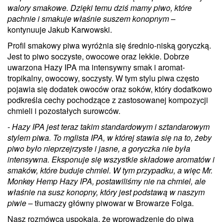
walory smakowe. Dzięki temu dziś mamy piwo, które
pachnie i smakuje właśnie suszem konopnym
–
kontynuuje Jakub Karwowski.
Profil smakowy piwa wyróżnia się średnio-niską goryczką.
Jest to piwo soczyste, owocowe oraz lekkie. Dobrze
uwarzona Hazy IPA ma intensywny smak i aromat-
tropikalny, owocowy, soczysty. W tym stylu piwa często
pojawia się dodatek owoców oraz soków, który dodatkowo
podkreśla cechy pochodzące z zastosowanej kompozycji
chmieli i pozostałych surowców.
- Hazy IPA jest teraz takim standardowym i sztandarowym
stylem piwa. To mglista IPA, w której stawia się na to, żeby
piwo było nieprzejrzyste i jasne, a goryczka nie była
intensywna. Eksponuje się wszystkie składowe aromatów i
smaków, które buduje chmiel. W tym przypadku, a więc Mr.
Monkey Hemp Hazy IPA, postawiliśmy nie na chmiel, ale
właśnie na susz konopny, który jest podstawą w naszym
piwie
– tłumaczy główny piwowar w Browarze Folga.
Nasz rozmówca uspokaja, że wprowadzenie do piwa