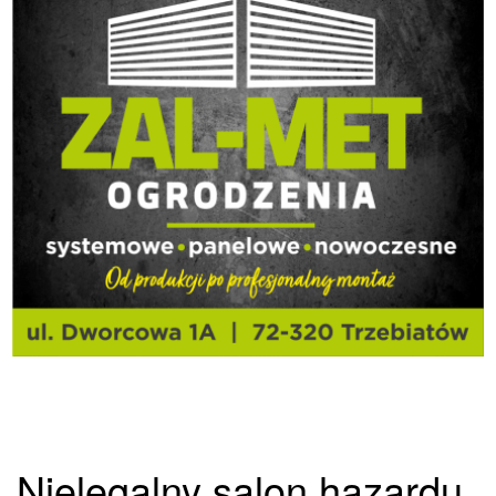
Nielegalny salon hazardu