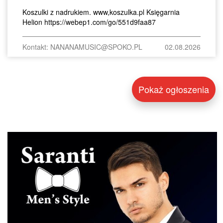
Koszulki z nadrukiem. www,koszulka.pl Księgarnia
Helion https://webep1.com/go/551d9faa87
Kontakt: NANANAMUSIC@SPOKO.PL
02.08.2026
Pokaż ogłoszenia