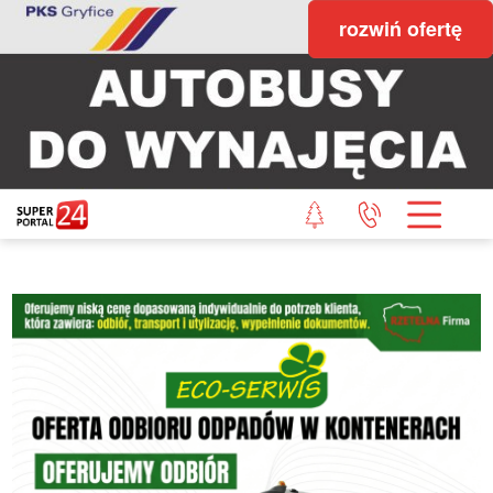
rozwiń ofertę
STRONA GŁÓWNA
POWIAT GRYFICKI
POWIAT ŁOBESKI
POWIAT GOLENIOWSKI
WIADOMOŚCI Z LASU
STUDIO SUPERPORTALU
KONTAKT
REDAKCJA
REGULAMIN