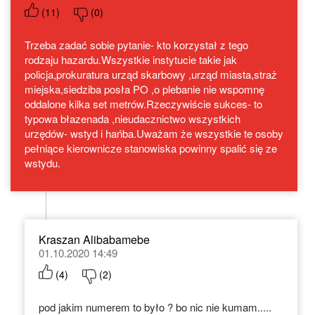
(
11
)
(
0
)
Trzeba zadać sobie pytanie- kto korzystał z tego
rodzaju hazardu.Wszystkie instytucie takie jak
policja,prokuratura urząd skarbowy ,urząd miasta,straż
miejska,siedziba posła PO ,o plebanie nie wspomnę
oddalone kilka set metrów.Rzeczywiście sukces- to
typowa błazenada ,nieudacznictwo wszystkich
urzędów- wstyd i hańba.Uważam że wszystkie te osoby
pełniące kierownicze stanowiska powinny spalić się ze
wstydu.
Kraszan Alibabamebe
01.10.2020 14:49
(
4
)
(
2
)
pod jakim numerem to było ? bo nic nie kumam.....