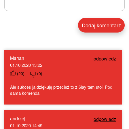
Marian
odpowiedz
01.10.2020 13:22
(
20
)
(
0
)
Ale sukces ja dziękuję przecież to z 6lay tam stoi. Pod
sama komenda.
andrzej
odpowiedz
01.10.2020 14:49