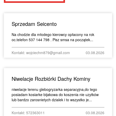
Sprzedam Seicento
Na chodzie dla młodego kierowcy opłacony na rok
oc.telefon 537 144 798 . Pisz smsa na początek...
Kontakt: wojciechm879@gmail.com
03.08.2026
Niwelacje Rozbiórki Dachy Kominy
niwelacje terenu glebogryzarka separacyjna,do tego
posiadam kosiarke bijakowa do koszenia nie uzytków
lub bardzo zarosnietych dzialek i to wszystko je...
Kontakt: 572363011
03.08.2026