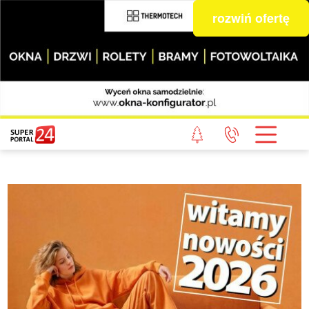
rozwiń ofertę
STRONA GŁÓWNA
POWIAT GRYFICKI
POWIAT ŁOBESKI
POWIAT GOLENIOWSKI
WIADOMOŚCI Z LASU
STUDIO SUPERPORTALU
KONTAKT
REDAKCJA
REGULAMIN