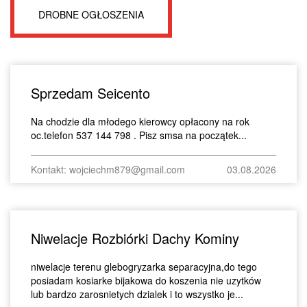
DROBNE OGŁOSZENIA
Sprzedam Seicento
Na chodzie dla młodego kierowcy opłacony na rok
oc.telefon 537 144 798 . Pisz smsa na początek...
Kontakt: wojciechm879@gmail.com
03.08.2026
Niwelacje Rozbiórki Dachy Kominy
niwelacje terenu glebogryzarka separacyjna,do tego
posiadam kosiarke bijakowa do koszenia nie uzytków
lub bardzo zarosnietych dzialek i to wszystko je...