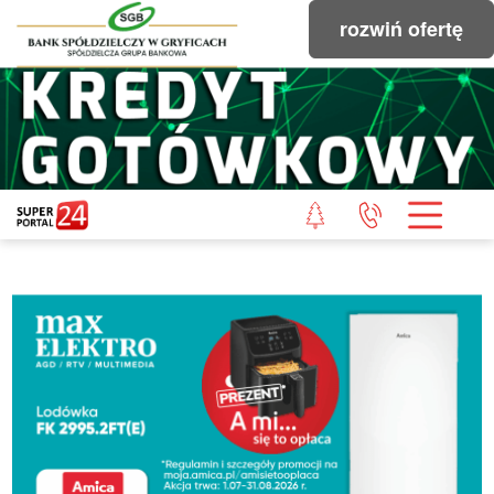
rozwiń ofertę
STRONA GŁÓWNA
POWIAT GRYFICKI
POWIAT ŁOBESKI
POWIAT GOLENIOWSKI
WIADOMOŚCI Z LASU
STUDIO SUPERPORTALU
KONTAKT
REDAKCJA
REGULAMIN