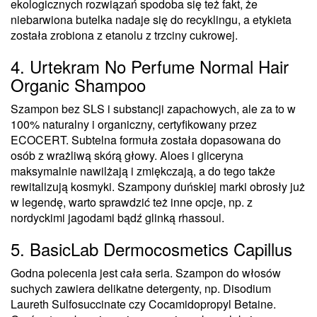
ekologicznych rozwiązań spodoba się też fakt, że
niebarwiona butelka nadaje się do recyklingu, a etykieta
została zrobiona z etanolu z trzciny cukrowej.
4. Urtekram No Perfume Normal Hair
Organic Shampoo
Szampon bez SLS i substancji zapachowych, ale za to w
100% naturalny i organiczny, certyfikowany przez
ECOCERT. Subtelna formuła została dopasowana do
osób z wrażliwą skórą głowy. Aloes i gliceryna
maksymalnie nawilżają i zmiękczają, a do tego także
rewitalizują kosmyki. Szampony duńskiej marki obrosły już
w legendę, warto sprawdzić też inne opcje, np. z
nordyckimi jagodami bądź glinką rhassoul.
5. BasicLab Dermocosmetics Capillus
Godna polecenia jest cała seria. Szampon do włosów
suchych zawiera delikatne detergenty, np. Disodium
Laureth Sulfosuccinate czy Cocamidopropyl Betaine.