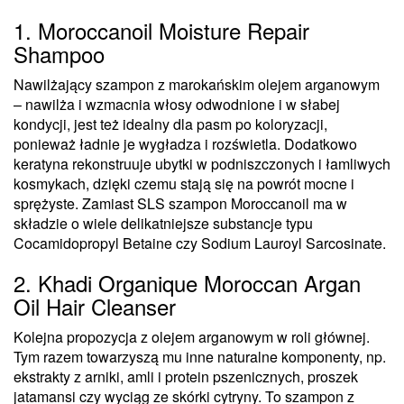
1. Moroccanoil Moisture Repair
Shampoo
Nawilżający szampon z marokańskim olejem arganowym
– nawilża i wzmacnia włosy odwodnione i w słabej
kondycji, jest też idealny dla pasm po koloryzacji,
ponieważ ładnie je wygładza i rozświetla. Dodatkowo
keratyna rekonstruuje ubytki w podniszczonych i łamliwych
kosmykach, dzięki czemu stają się na powrót mocne i
sprężyste. Zamiast SLS szampon Moroccanoil ma w
składzie o wiele delikatniejsze substancje typu
Cocamidopropyl Betaine czy Sodium Lauroyl Sarcosinate.
2. Khadi Organique Moroccan Argan
Oil Hair Cleanser
Kolejna propozycja z olejem arganowym w roli głównej.
Tym razem towarzyszą mu inne naturalne komponenty, np.
ekstrakty z arniki, amli i protein pszenicznych, proszek
jatamansi czy wyciąg ze skórki cytryny. To szampon z