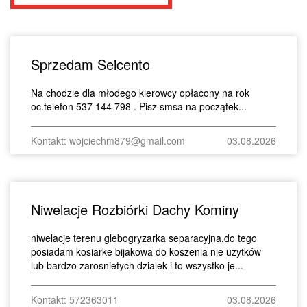
Sprzedam Seicento
Na chodzie dla młodego kierowcy opłacony na rok
oc.telefon 537 144 798 . Pisz smsa na początek...
Kontakt: wojciechm879@gmail.com
03.08.2026
Niwelacje Rozbiórki Dachy Kominy
niwelacje terenu glebogryzarka separacyjna,do tego
posiadam kosiarke bijakowa do koszenia nie uzytków
lub bardzo zarosnietych dzialek i to wszystko je...
Kontakt: 572363011
03.08.2026