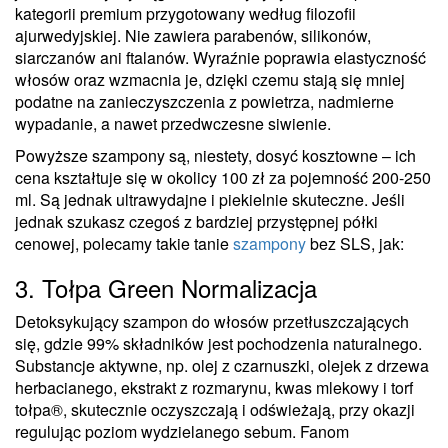
kategorii premium przygotowany według filozofii
ajurwedyjskiej. Nie zawiera parabenów, silikonów,
siarczanów ani ftalanów. Wyraźnie poprawia elastyczność
włosów oraz wzmacnia je, dzięki czemu stają się mniej
podatne na zanieczyszczenia z powietrza, nadmierne
wypadanie, a nawet przedwczesne siwienie.
Powyższe szampony są, niestety, dosyć kosztowne – ich
cena kształtuje się w okolicy 100 zł za pojemność 200-250
ml. Są jednak ultrawydajne i piekielnie skuteczne. Jeśli
jednak szukasz czegoś z bardziej przystępnej półki
cenowej, polecamy takie tanie
szampony
bez SLS, jak:
3. Tołpa Green Normalizacja
Detoksykujący szampon do włosów przetłuszczających
się, gdzie 99% składników jest pochodzenia naturalnego.
Substancje aktywne, np. olej z czarnuszki, olejek z drzewa
herbacianego, ekstrakt z rozmarynu, kwas mlekowy i torf
tołpa®, skutecznie oczyszczają i odświeżają, przy okazji
regulując poziom wydzielanego sebum. Fanom