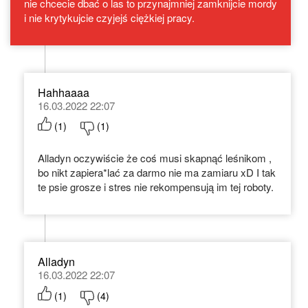
nie chcecie dbać o las to przynajmniej zamknijcie mordy
i nie krytykujcie czyjejś ciężkiej pracy.
Hahhaaaa
16.03.2022 22:07
(
1
)
(
1
)
Alladyn oczywiście że coś musi skapnąć leśnikom ,
bo nikt zapiera*lać za darmo nie ma zamiaru xD I tak
te psie grosze i stres nie rekompensują im tej roboty.
Alladyn
16.03.2022 22:07
(
1
)
(
4
)