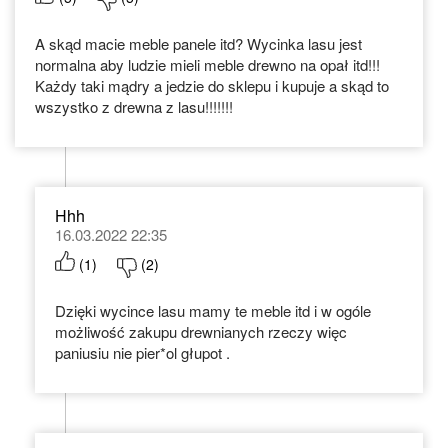
A skąd macie meble panele itd? Wycinka lasu jest
normalna aby ludzie mieli meble drewno na opał itd!!!
Każdy taki mądry a jedzie do sklepu i kupuje a skąd to
wszystko z drewna z lasu!!!!!!!
Hhh
16.03.2022 22:35
(
1
)
(
2
)
Dzięki wycince lasu mamy te meble itd i w ogóle
możliwość zakupu drewnianych rzeczy więc
paniusiu nie pier*ol głupot .