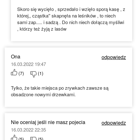
Skoro się wycięło , sprzedało i wzięło sporą kasę , z
której,, cząstka'' skapnęła na leśników , to niech
sami zap..... i sadzą . Do nich niech dołączą myśliwi
, którzy też żyją z lasów
Ona
odpowiedz
16.03.2022 19:47
(
7
)
(
1
)
Tylko, że takie miejsca po zrywkach zawsze są
obsadzone nowymi drzewkami.
Nie oceniaj jeśli nie masz pojecia
odpowiedz
16.03.2022 22:35
(
5
)
(
5
)