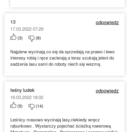
13
odpowiedz
17.03.2022 07:29
(
3
)
(
8
)
Najpierw wycinają co się da sprzedają na prawo i lewo
interesy robią i ręce zacierają a teraz szukają jeleni do
sadzenia lasu sami do roboty niech się wezmą
łeśny ludek
odpowiedz
16.03.2022 18:02
(
5
)
(
14
)
Leśnicy masowo wycinają lasy,niekiedy wręcz
rabunkowo . Wystarczy pojechać ścieżką rowerową
Mrzeżyno - Pogorzelica . Poniszczone i poorane wielkie