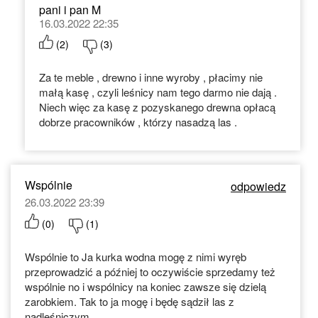
pani i pan M
16.03.2022 22:35
(
2
)
(
3
)
Za te meble , drewno i inne wyroby , płacimy nie
małą kasę , czyli leśnicy nam tego darmo nie dają .
Niech więc za kasę z pozyskanego drewna opłacą
dobrze pracowników , którzy nasadzą las .
Wspólnie
odpowiedz
26.03.2022 23:39
(
0
)
(
1
)
Wspólnie to Ja kurka wodna mogę z nimi wyręb
przeprowadzić a później to oczywiście sprzedamy też
wspólnie no i wspólnicy na koniec zawsze się dzielą
zarobkiem. Tak to ja mogę i będę sądził las z
nadleśniczym