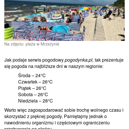
Na zdjęciu: plaża w Mrzeżynie
Jak podaje serwis pogodowy
pogodynka.pl,
tak prezentuje
się pogoda na najbliższe dni w naszym regionie:
Środa – 24°C
Czwartek – 26°C
Piątek – 26°C
Sobota – 26°C
Niedziela – 28°C
Warto więc zagospodarować sobie trochę wolnego czasu i
skorzystać z pięknej pogody. Pamiętajmy jednak o
nawodnieniu organizmu i częściowym ograniczeniu
przebywania na słońcu.