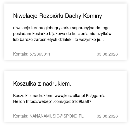
Niwelacje Rozbiórki Dachy Kominy
niwelacje terenu glebogryzarka separacyjna,do tego
posiadam kosiarke bijakowa do koszenia nie uzytków
lub bardzo zarosnietych dzialek i to wszystko je...
Kontakt: 572363011
03.08.2026
Koszulka z nadrukiem.
Koszulki z nadrukiem. www,koszulka.pl Księgarnia
Helion https://webep1.com/go/551d9faa87
Kontakt: NANANAMUSIC@SPOKO.PL
02.08.2026