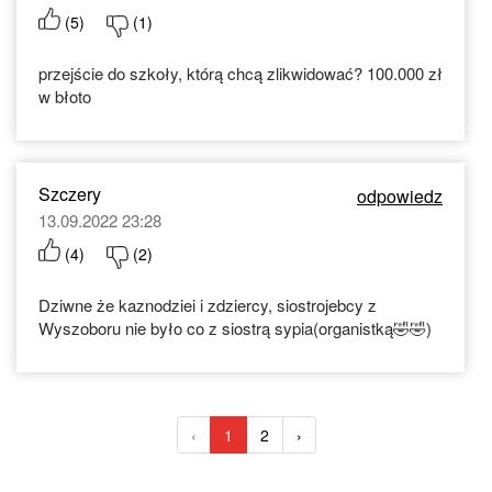
(
5
)
(
1
)
przejście do szkoły, którą chcą zlikwidować? 100.000 zł
w błoto
Szczery
odpowiedz
13.09.2022 23:28
(
4
)
(
2
)
Dziwne że kaznodziei i zdziercy, siostrojebcy z
Wyszoboru nie było co z siostrą sypia(organistką🤣🤣)
‹
1
2
›