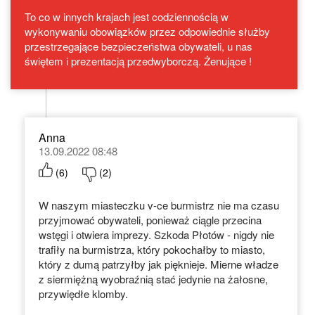
To co w innych krajach jest codziennością w
wykonywaniu obowiązków przez odpowiednie służby
przestrzegające bezpieczeństwa obywateli, u nas
świętem i prezentacją przedwyborczą. Żenujące !
Anna
13.09.2022 08:48
(
6
)
(
2
)
W naszym miasteczku v-ce burmistrz nie ma czasu
przyjmować obywateli, ponieważ ciągle przecina
wstęgi i otwiera imprezy. Szkoda Płotów - nigdy nie
trafiły na burmistrza, który pokochałby to miasto,
który z dumą patrzyłby jak pięknieje. Mierne władze
z siermiężną wyobraźnią stać jedynie na żałosne,
przywiędłe klomby.