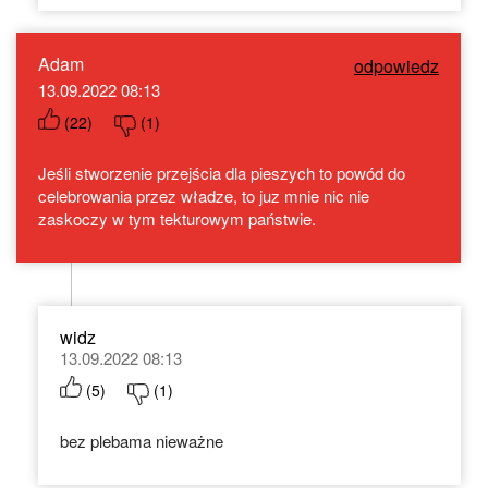
Adam
odpowiedz
13.09.2022 08:13
(
22
)
(
1
)
Jeśli stworzenie przejścia dla pieszych to powód do
celebrowania przez władze, to juz mnie nic nie
zaskoczy w tym tekturowym państwie.
widz
13.09.2022 08:13
(
5
)
(
1
)
bez plebama nieważne