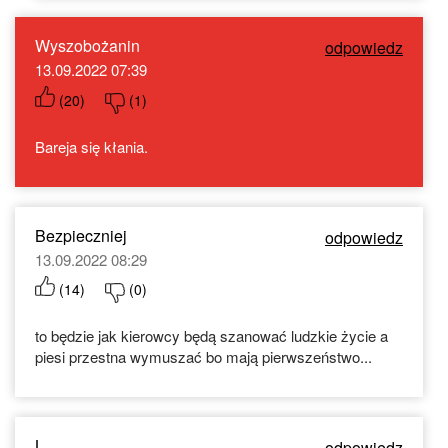
Wyszobożanin
odpowiedz
13.09.2022 07:39
(
20
)
(
1
)
Bareja się kłania.
Bezpieczniej
odpowiedz
13.09.2022 08:29
(
14
)
(
0
)
to będzie jak kierowcy będą szanować ludzkie życie a
piesi przestna wymuszać bo mają pierwszeństwo...
L
odpowiedz