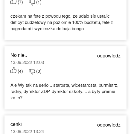
(
7
)
(
1
)
czekam na fete z powodu tego, ze udalo sie ustalic
deficyt budzetowy na poziomie 100% budzetu, fete z
nagrodami i wycieczka do baja bongo
No nie..
odpowiedz
13.09.2022 12:03
(
4
)
(
0
)
Ale Wy tak na serio... starosta, wicestarosta, burmistrz,
radny, dyrektor ZDP, dyrektor szkoły.... a były premie
za to?
cenki
odpowiedz
13.09.2022 13:24