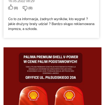
16.05.2022 08:29
(
0
)
(
0
)
Co to za informacja, żadnych wyników, kto wygrał ?
jakie drużyny brały udział ? Bardzo skąpo reklamowana
impreza, a szkoda.