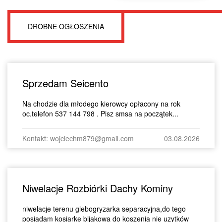
DROBNE OGŁOSZENIA
Sprzedam Seicento
Na chodzie dla młodego kierowcy opłacony na rok
oc.telefon 537 144 798 . Pisz smsa na początek...
Kontakt: wojciechm879@gmail.com
03.08.2026
Niwelacje Rozbiórki Dachy Kominy
niwelacje terenu glebogryzarka separacyjna,do tego
posiadam kosiarke bijakowa do koszenia nie uzytków