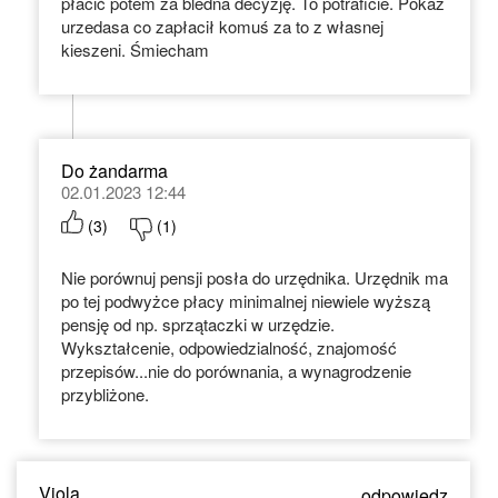
płacić potem za bledna decyzję. To potraficie. Pokaż
urzedasa co zapłacił komuś za to z własnej
kieszeni. Śmiecham
Do żandarma
02.01.2023 12:44
(
3
)
(
1
)
Nie porównuj pensji posła do urzędnika. Urzędnik ma
po tej podwyżce płacy minimalnej niewiele wyższą
pensję od np. sprzątaczki w urzędzie.
Wykształcenie, odpowiedzialność, znajomość
przepisów...nie do porównania, a wynagrodzenie
przybliżone.
Viola
odpowiedz