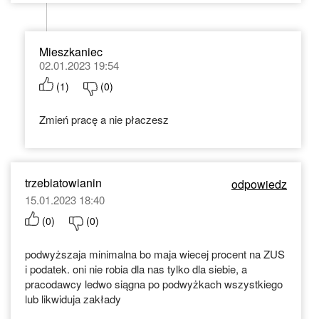
Mieszkaniec
02.01.2023 19:54
(
1
)
(
0
)
Zmień pracę a nie płaczesz
trzebiatowianin
odpowiedz
15.01.2023 18:40
(
0
)
(
0
)
podwyższaja minimalna bo maja wiecej procent na ZUS
i podatek. oni nie robia dla nas tylko dla siebie, a
pracodawcy ledwo siągna po podwyżkach wszystkiego
lub likwiduja zakłady