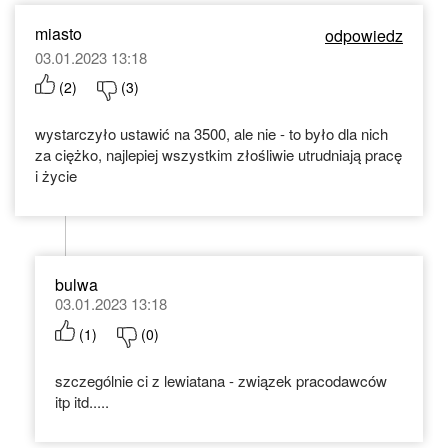
miasto
odpowiedz
03.01.2023 13:18
(
2
)
(
3
)
wystarczyło ustawić na 3500, ale nie - to było dla nich
za ciężko, najlepiej wszystkim złośliwie utrudniają pracę
i życie
bulwa
03.01.2023 13:18
(
1
)
(
0
)
szczególnie ci z lewiatana - związek pracodawców
itp itd.....