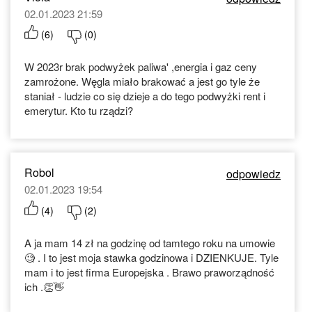
02.01.2023 21:59
(
6
)
(
0
)
W 2023r brak podwyżek paliwa' ,energia i gaz ceny
zamrożone. Węgla miało brakować a jest go tyle że
staniał - ludzie co się dzieje a do tego podwyżki rent i
emerytur. Kto tu rządzi?
Robol
odpowiedz
02.01.2023 19:54
(
4
)
(
2
)
A ja mam 14 zł na godzinę od tamtego roku na umowie
🧐 . I to jest moja stawka godzinowa i DZIENKUJE. Tyle
mam i to jest firma Europejska . Brawo praworządność
ich .👏👋