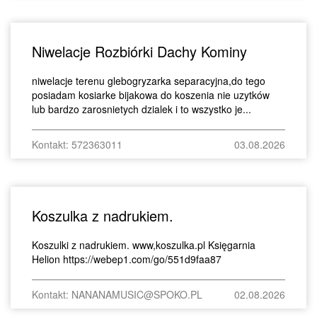
Niwelacje Rozbiórki Dachy Kominy
niwelacje terenu glebogryzarka separacyjna,do tego
posiadam kosiarke bijakowa do koszenia nie uzytków
lub bardzo zarosnietych dzialek i to wszystko je...
Kontakt: 572363011
03.08.2026
Koszulka z nadrukiem.
Koszulki z nadrukiem. www,koszulka.pl Księgarnia
Helion https://webep1.com/go/551d9faa87
Kontakt: NANANAMUSIC@SPOKO.PL
02.08.2026