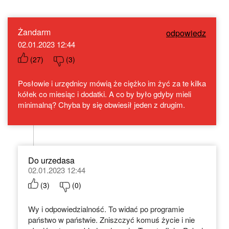
Żandarm
odpowiedz
02.01.2023 12:44
(
27
)
(
3
)
Posłowie i urzędnicy mówią że ciężko im żyć za te kilka
kółek co miesiąc i dodatki. A co by było gdyby mieli
minimalną? Chyba by się obwiesił jeden z drugim.
Do urzedasa
02.01.2023 12:44
(
3
)
(
0
)
Wy i odpowiedzialność. To widać po programie
państwo w państwie. Zniszczyć komuś życie i nie