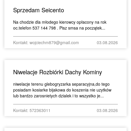
Sprzedam Seicento
Na chodzie dla młodego kierowcy opłacony na rok
oc.telefon 537 144 798 . Pisz smsa na początek...
Kontakt: wojciechm879@gmail.com
03.08.2026
Niwelacje Rozbiórki Dachy Kominy
niwelacje terenu glebogryzarka separacyjna,do tego
posiadam kosiarke bijakowa do koszenia nie uzytków
lub bardzo zarosnietych dzialek i to wszystko je...
Kontakt: 572363011
03.08.2026