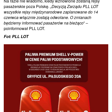
Na razie nie wiadomo, kiedy wznowione zostaną rejsy
pasażerskie poza Polskę.
„Decyzją Zarządu PLL LOT
wszystkie rejsy międzynarodowe zaplanowane do 14
czerwca włącznie zostają odwołane. O zmianach
będziemy informować pasażerów na bieżąco
” –
poinformował PLL LOT.
Fot: PLL LOT