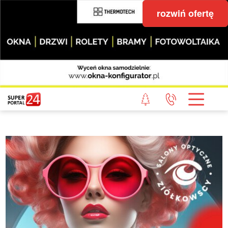
rozwiń ofertę
STRONA GŁÓWNA
POWIAT GRYFICKI
POWIAT ŁOBESKI
POWIAT GOLENIOWSKI
WIADOMOŚCI Z LASU
STUDIO SUPERPORTALU
KONTAKT
REDAKCJA
REGULAMIN