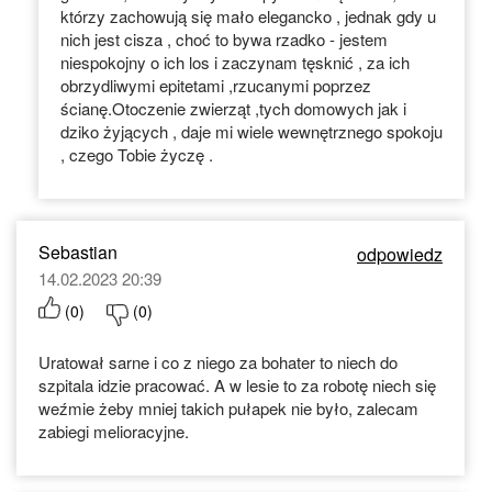
którzy zachowują się mało elegancko , jednak gdy u
nich jest cisza , choć to bywa rzadko - jestem
niespokojny o ich los i zaczynam tęsknić , za ich
obrzydliwymi epitetami ,rzucanymi poprzez
ścianę.Otoczenie zwierząt ,tych domowych jak i
dziko żyjących , daje mi wiele wewnętrznego spokoju
, czego Tobie życzę .
Sebastian
odpowiedz
14.02.2023 20:39
(
0
)
(
0
)
Uratował sarne i co z niego za bohater to niech do
szpitala idzie pracować. A w lesie to za robotę niech się
weźmie żeby mniej takich pułapek nie było, zalecam
zabiegi melioracyjne.