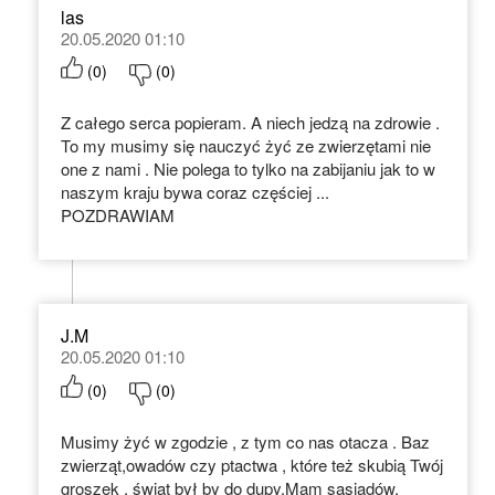
las
20.05.2020 01:10
(
0
)
(
0
)
Z całego serca popieram. A niech jedzą na zdrowie .
To my musimy się nauczyć żyć ze zwierzętami nie
one z nami . Nie polega to tylko na zabijaniu jak to w
naszym kraju bywa coraz częściej ...
POZDRAWIAM
J.M
20.05.2020 01:10
(
0
)
(
0
)
Musimy żyć w zgodzie , z tym co nas otacza . Baz
zwierząt,owadów czy ptactwa , które też skubią Twój
groszek , świat był by do dupy.Mam sąsiadów,