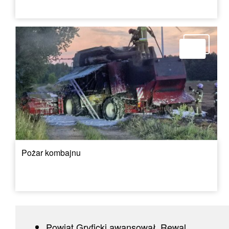
Pożar kombajnu
Powiat Gryficki awansował, Rewal