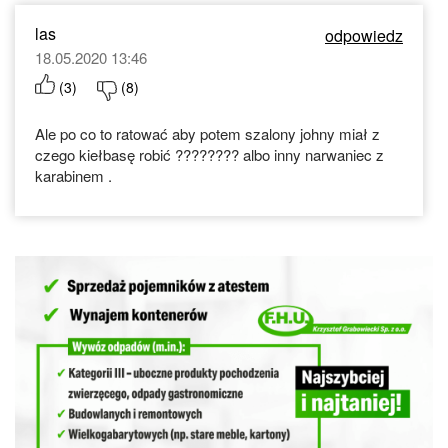
las
odpowiedz
18.05.2020 13:46
(
3
)
(
8
)
Ale po co to ratować aby potem szalony johny miał z
czego kiełbasę robić ???????? albo inny narwaniec z
karabinem .