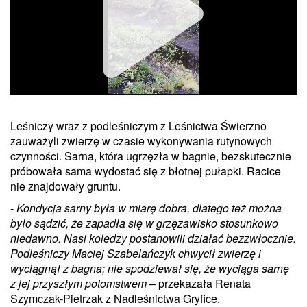
Leśniczy wraz z podleśniczym z Leśnictwa Świerzno
Unmute
zauważyli zwierzę w czasie wykonywania rutynowych
czynności. Sarna, która ugrzęzła w bagnie, bezskutecznie
próbowała sama wydostać się z błotnej pułapki. Racice
nie znajdowały gruntu.
-
Kondycja sarny była w miarę dobra, dlatego też można
było sądzić, że zapadła się w grzęzawisko stosunkowo
niedawno. Nasi koledzy postanowili działać bezzwłocznie.
Podleśniczy Maciej Szabelańczyk chwycił zwierzę i
wyciągnął z bagna; nie spodziewał się, że wyciąga sarnę
z jej przyszłym potomstwem
– przekazała Renata
Szymczak-Pietrzak z Nadleśnictwa Gryfice.