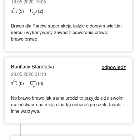
18.05.2020 19:05
(
3
)
(
2
)
Brawo dla Panów super akcja ludzie o dobrym wielkim
sercu i wykonywany zawód z powołania brawo;
brawo;brawo
Bonifacy Starafajka
odpowiedz
20.05.2020 01:10
(
0
)
(
0
)
No brawo brawo jak sarna urodzi to przyjdzie że swoim
maleństwem na moją działkę obeżreć groszek, fasolę i
inne warzywa.