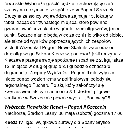
rewalskie Wybrzeże gościć będzie, zachowujący cień
szansy na utrzymanie, zespół rezerw Pogoni Szczecin.
Drużyna ze stolicy województwa zajmuje 15. lokatę w
tabeli tracąc do trzynastego miejsca, które powinno
gwarantować pozostanie w gronie trzecioligowców, jeden
punkt. Szczecinianie będą więc zależni nie tylko od siebie,
ale także od wyników poprzedzających ich zespołów
Victorii Września i Pogoni Nowe Skalmierzyce oraz od
drugoligowego Sokoła Kleczew, ponieważ jeśli drużyna z
Kleczewa przegra swoje spotkanie i spadnie z 2. ligi, także
13. miejsce w drugiej grupie 3. ligi będzie oznaczało
degradację. Zespoły Wybrzeża i Pogoni II mierzyły się
nieco ponad tydzień temu w półfinałowym pojedynku
regionalnego Pucharu Polski, który zakończył się
zwycięstwem ekipy znad morza 3:1. Jesienią ligowe
spotkanie w Szczecinie pewnie wygrali „Portowcy” 5:1.
Wybrzeże Rewalskie Rewal – Pogoń II Szczecin
Niechorze, Stadion Leśny, 30 maja (sobota) godzina 17:00
Keeza IV liga:
wyjątkowo surowy dla Sparty Gryfice