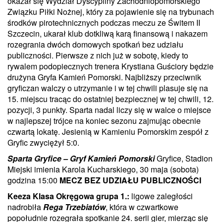
okazał się Wydział Dyscypliny Zachodniopomorskiego
Związku Piłki Nożnej, który za pojawienie się na trybunach
środków pirotechnicznych podczas meczu ze Świtem II
Szczecin, ukarał klub dotkliwą karą finansową i nakazem
rozegrania dwóch domowych spotkań bez udziału
publiczności. Pierwsze z nich już w sobotę, kiedy to
rywalem podopiecznych trenera Krystiana Guściory będzie
drużyna Gryfa Kamień Pomorski. Najbliższy przeciwnik
gryficzan walczy o utrzymanie i w tej chwili plasuje się na
15. miejscu tracąc do ostatniej bezpiecznej w tej chwili, 12.
pozycji, 3 punkty. Sparta nadal liczy się w walce o miejsce
w najlepszej trójce na koniec sezonu zajmując obecnie
czwartą lokatę. Jesienią w Kamieniu Pomorskim zespół z
Gryfic zwyciężył 5:0.
Sparta Gryfice – Gryf Kamień Pomorski
Gryfice, Stadion
Miejski imienia Karola Kucharskiego, 30 maja (sobota)
godzina 15:00
MECZ BEZ UDZIAŁU PUBLICZNOŚCI
Keeza Klasa Okręgowa grupa 1.:
ligowe zaległości
nadrobiła
Rega Trzebiatów
, która w czwartkowe
popołudnie rozegrała spotkanie 24. serii gier, mierząc się