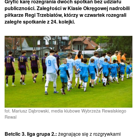
Gryfic karę rozegrania dwóch spotkań bez udziału
publiczności. Zaległości w Klasie Okręgowej nadrobili
piłkarze Regi Trzebiatów, którzy w czwartek rozegrali
zaległe spotkanie z 24. kolejki.
fot. Mariusz Dąbrowski, media klubowe Wybrzeża Rewalskiego
Rewal
Betclic 3. liga grupa 2.:
żegnające się z rozgrywkami