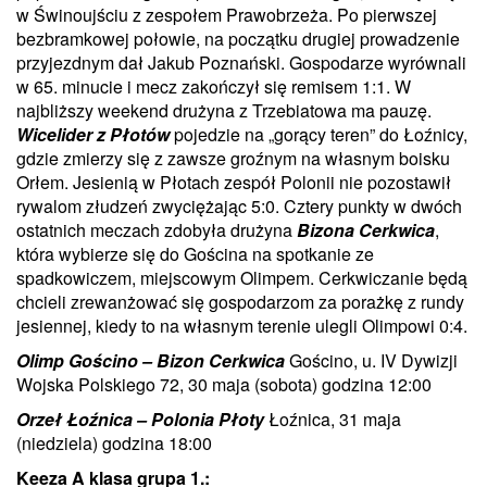
w Świnoujściu z zespołem Prawobrzeża. Po pierwszej
bezbramkowej połowie, na początku drugiej prowadzenie
przyjezdnym dał Jakub Poznański. Gospodarze wyrównali
w 65. minucie i mecz zakończył się remisem 1:1. W
najbliższy weekend drużyna z Trzebiatowa ma pauzę.
Wicelider z Płotów
pojedzie na „gorący teren” do Łoźnicy,
gdzie zmierzy się z zawsze groźnym na własnym boisku
Orłem. Jesienią w Płotach zespół Polonii nie pozostawił
rywalom złudzeń zwyciężając 5:0. Cztery punkty w dwóch
ostatnich meczach zdobyła drużyna
Bizona Cerkwica
,
która wybierze się do Gościna na spotkanie ze
spadkowiczem, miejscowym Olimpem. Cerkwiczanie będą
chcieli zrewanżować się gospodarzom za porażkę z rundy
jesiennej, kiedy to na własnym terenie ulegli Olimpowi 0:4.
Olimp Gościno – Bizon Cerkwica
Gościno, u. IV Dywizji
Wojska Polskiego 72, 30 maja (sobota) godzina 12:00
Orzeł Łoźnica – Polonia Płoty
Łoźnica, 31 maja
(niedziela) godzina 18:00
Keeza A klasa grupa 1.: