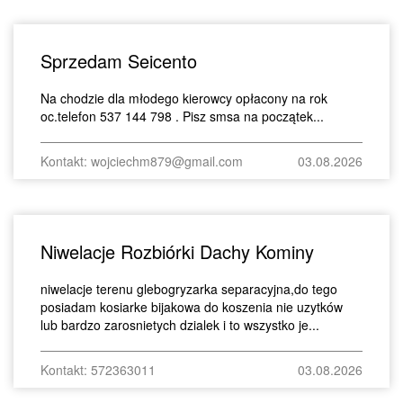
Sprzedam Seicento
Na chodzie dla młodego kierowcy opłacony na rok
oc.telefon 537 144 798 . Pisz smsa na początek...
Kontakt: wojciechm879@gmail.com
03.08.2026
Niwelacje Rozbiórki Dachy Kominy
niwelacje terenu glebogryzarka separacyjna,do tego
posiadam kosiarke bijakowa do koszenia nie uzytków
lub bardzo zarosnietych dzialek i to wszystko je...
Kontakt: 572363011
03.08.2026