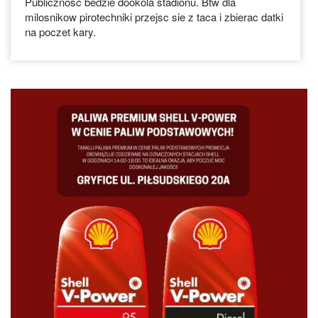
Publicznosc bedzie dookola stadionu. Btw dla
milosnikow pirotechniki przejsc sie z taca i zbierac datki
na poczet kary.