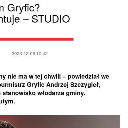
m Gryfic?
ntuje – STUDIO
2023-12-06 10:42
ony nie ma w tej chwili – powiedział we
istrz Gryfic Andrzej Szczygieł,
 stanowisko włodarza gminy.
lutym.