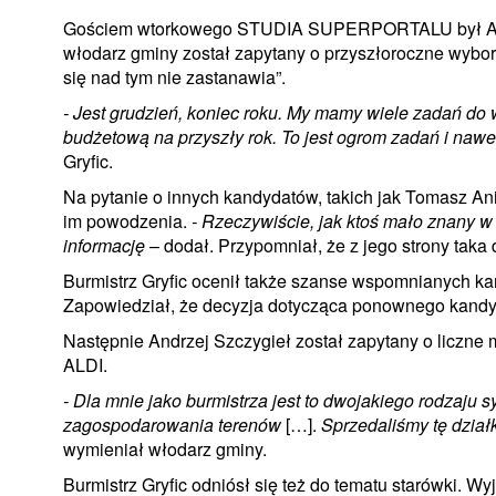
Gościem wtorkowego STUDIA SUPERPORTALU był Andrz
włodarz gminy został zapytany o przyszłoroczne wybor
się nad tym nie zastanawia”.
- Jest grudzień, koniec roku. My mamy wiele zadań d
budżetową na przyszły rok. To jest ogrom zadań i naw
Gryfic.
Na pytanie o innych kandydatów, takich jak Tomasz An
im powodzenia.
- Rzeczywiście, jak ktoś mało znany w t
informację
– dodał. Przypomniał, że z jego strony taka
Burmistrz Gryfic ocenił także szanse wspomnianych k
Zapowiedział, że decyzja dotycząca ponownego kandy
Następnie Andrzej Szczygieł został zapytany o liczne 
ALDI.
- Dla mnie jako burmistrza jest to dwojakiego rodzaju sy
zagospodarowania terenów
[…].
Sprzedaliśmy tę działk
wymieniał włodarz gminy.
Burmistrz Gryfic odniósł się też do tematu starówki. Wy