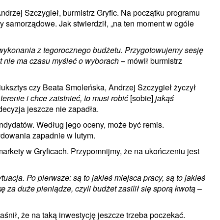
ej Szczygieł, burmistrz Gryfic. Na początku programu
y samorządowe. Jak stwierdził, „na ten moment w ogóle
o wykonania z tegorocznego budżetu. Przygotowujemy sesję
et nie ma czasu myśleć o wyborach
– mówił burmistrz
iuksztys czy Beata Smoleńska, Andrzej Szczygieł życzył
erenie i chce zaistnieć, to musi robić
[sobie]
jakąś
 decyzja jeszcze nie zapadła.
andydatów. Według jego oceny, może być remis.
dowania zapadnie w lutym.
markety w Gryficach. Przypomnijmy, że na ukończeniu jest
tuacja. Po pierwsze: są to jakieś miejsca pracy, są to jakieś
ę za duże pieniądze, czyli budżet zasilił się sporą kwotą
–
jaśnił, że na taką inwestycję jeszcze trzeba poczekać.