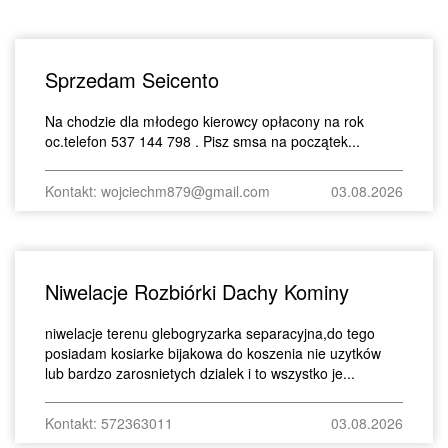
Sprzedam Seicento
Na chodzie dla młodego kierowcy opłacony na rok
oc.telefon 537 144 798 . Pisz smsa na początek...
Kontakt: wojciechm879@gmail.com
03.08.2026
Niwelacje Rozbiórki Dachy Kominy
niwelacje terenu glebogryzarka separacyjna,do tego
posiadam kosiarke bijakowa do koszenia nie uzytków
lub bardzo zarosnietych dzialek i to wszystko je...
Kontakt: 572363011
03.08.2026