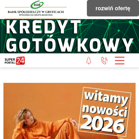
rozwiń ofertę
STRONA GŁÓWNA
POWIAT GRYFICKI
POWIAT ŁOBESKI
POWIAT GOLENIOWSKI
WIADOMOŚCI Z LASU
STUDIO SUPERPORTALU
KONTAKT
REDAKCJA
REGULAMIN