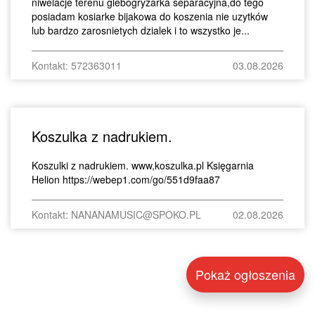
niwelacje terenu glebogryzarka separacyjna,do tego
posiadam kosiarke bijakowa do koszenia nie uzytków
lub bardzo zarosnietych dzialek i to wszystko je...
Kontakt: 572363011
03.08.2026
Koszulka z nadrukiem.
Koszulki z nadrukiem. www,koszulka.pl Księgarnia
Helion https://webep1.com/go/551d9faa87
Kontakt: NANANAMUSIC@SPOKO.PL
02.08.2026
Pokaż ogłoszenia