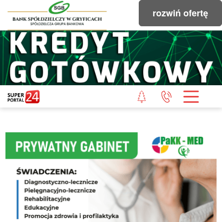
rozwiń ofertę
STRONA GŁÓWNA
POWIAT GRYFICKI
POWIAT ŁOBESKI
POWIAT GOLENIOWSKI
WIADOMOŚCI Z LASU
STUDIO SUPERPORTALU
KONTAKT
REDAKCJA
REGULAMIN