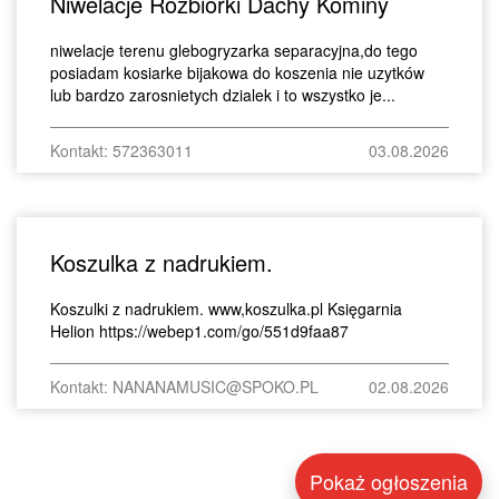
Niwelacje Rozbiórki Dachy Kominy
niwelacje terenu glebogryzarka separacyjna,do tego
posiadam kosiarke bijakowa do koszenia nie uzytków
lub bardzo zarosnietych dzialek i to wszystko je...
Kontakt: 572363011
03.08.2026
Koszulka z nadrukiem.
Koszulki z nadrukiem. www,koszulka.pl Księgarnia
Helion https://webep1.com/go/551d9faa87
Kontakt: NANANAMUSIC@SPOKO.PL
02.08.2026
Pokaż ogłoszenia