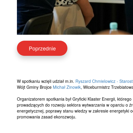
Poprzednie
W spotkaniu wzięli udział m.in.
Ryszard Chmielowicz - Starosta
Wójt Gminy Brojce
Michał Zinowik
, Wiceburmistrz Trzebiatowa
Organizatorem spotkania był Gryficki Klaster Energii, któreg
prowadzących do rozwoju sektora wytwarzania w oparciu o źród
energetycznej, poprawy stanu wiedzy w zakresie energetyki o
promowania zasad ekorozwoju.