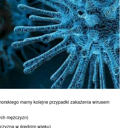
morskiego mamy kolejne przypadki zakażenia wirusem
zych mężczyzn)
żczyzna w średnim wieku)