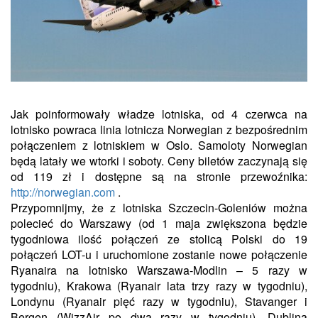
Jak poinformowały władze lotniska, od 4 czerwca na
lotnisko powraca linia lotnicza Norwegian z bezpośrednim
połączeniem z lotniskiem w Oslo. Samoloty Norwegian
będą latały we wtorki i soboty. Ceny biletów zaczynają się
od 119 zł i dostępne są na stronie przewoźnika:
http://norwegian.com
.
Przypomnijmy, że z lotniska Szczecin-Goleniów można
polecieć do Warszawy (od 1 maja zwiększona będzie
tygodniowa ilość połączeń ze stolicą Polski do 19
połączeń LOT-u i uruchomione zostanie nowe połączenie
Ryanaira na lotnisko Warszawa-Modlin – 5 razy w
tygodniu), Krakowa (Ryanair lata trzy razy w tygodniu),
Londynu (Ryanair pięć razy w tygodniu), Stavanger i
Bergen (WizzAir po dwa razy w tygodniu), Dublina