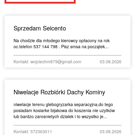
Sprzedam Seicento
Na chodzie dla młodego kierowcy opłacony na rok
oc.telefon 537 144 798 . Pisz smsa na początek...
Kontakt: wojciechm879@gmail.com
03.08.2026
Niwelacje Rozbiórki Dachy Kominy
niwelacje terenu glebogryzarka separacyjna,do tego
posiadam kosiarke bijakowa do koszenia nie uzytków
lub bardzo zarosnietych dzialek i to wszystko je...
Kontakt: 572363011
03.08.2026