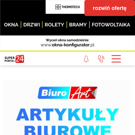
rozwiń ofertę
STRONA GŁÓWNA
POWIAT GRYFICKI
POWIAT ŁOBESKI
POWIAT GOLENIOWSKI
WIADOMOŚCI Z LASU
STUDIO SUPERPORTALU
KONTAKT
REDAKCJA
REGULAMIN