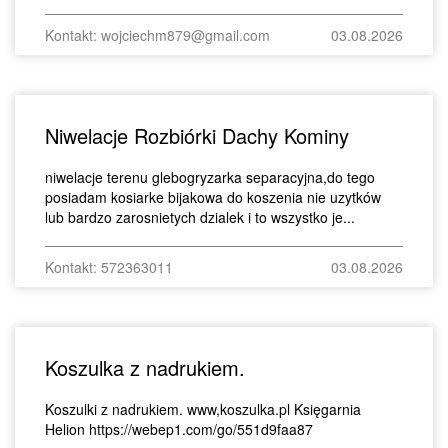
Kontakt: wojciechm879@gmail.com
03.08.2026
Niwelacje Rozbiórki Dachy Kominy
niwelacje terenu glebogryzarka separacyjna,do tego
posiadam kosiarke bijakowa do koszenia nie uzytków
lub bardzo zarosnietych dzialek i to wszystko je...
Kontakt: 572363011
03.08.2026
Koszulka z nadrukiem.
Koszulki z nadrukiem. www,koszulka.pl Księgarnia
Helion https://webep1.com/go/551d9faa87