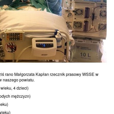
ziś rano Małgorzata Kapłan rzecznik prasowy WSSE w
w naszego powiatu.
wieku, 4 dzieci)
młodych mężczyzn)
ieku)
wieku)