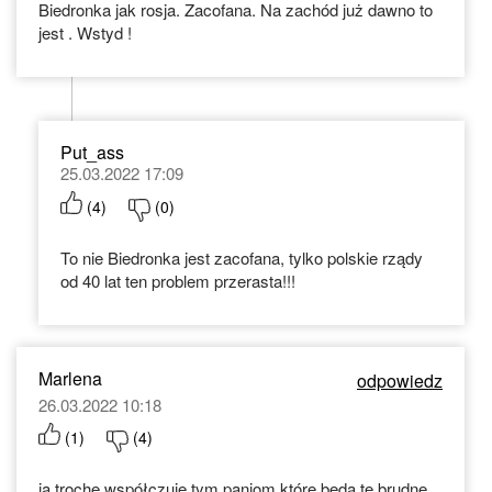
Biedronka jak rosja. Zacofana. Na zachód już dawno to
jest . Wstyd !
Put_ass
25.03.2022 17:09
(
4
)
(
0
)
To nie Biedronka jest zacofana, tylko polskie rządy
od 40 lat ten problem przerasta!!!
Marlena
odpowiedz
26.03.2022 10:18
(
1
)
(
4
)
ja trochę współczuję tym paniom które będą te brudne