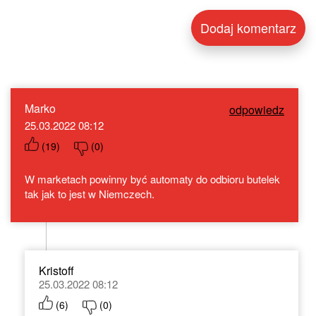
Marko
odpowiedz
25.03.2022 08:12
(
19
)
(
0
)
W marketach powinny być automaty do odbioru butelek
tak jak to jest w Niemczech.
Kristoff
25.03.2022 08:12
(
6
)
(
0
)