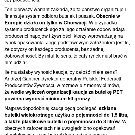
Ten pierwszy wariant zakłada, że to państwo organizuje i
finansuje system odbioru butelek i puszek.
Obecnie w
Europie działa on tylko w Chorwacji
. W przypadku
systemu producenckiego za jego działanie odpowiadają
producenci napojów i żywności, którzy wprowadzają na
rynek opakowania. Jego podstawowym założeniem jest to,
że dotyczy on każdego producenta, bez żadnej
dobrowolności. By miał to sens, to cały rynek musi brać w
nim udział.
Ile musiałaby wynosić kaucja, by całość miała sens?
Andrzej Gantner, dyrektor generalny Polskiej Federacji
Producentów Żywności, w rozmowie z money.pl mówi,
że
wedle wyliczeń organizacji kaucja za butelkę PET
powinna wynosić minimum 50 groszy
.
Najprawdopodobniej kaucji będą podlegać:
szklane
butelki wielokrotnego użytku o pojemności do 1,5 litra,
a także plastikowe butelki o pojemności do 3 litrów
. W
obecnych założeniach nie uwzględniono opakowań
aluminiowych – czyli wszelkiego rodzaju puszek.