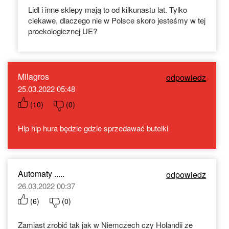
Lidl i inne sklepy mają to od kilkunastu lat. Tylko
ciekawe, dlaczego nie w Polsce skoro jesteśmy w tej
proekologicznej UE?
Milagros
odpowiedz
25.03.2022 05:48
(
10
)
(
0
)
Hip hip hura będzie gdzie sprzedawać butelki
Automaty .....
odpowiedz
26.03.2022 00:37
(
6
)
(
0
)
Zamiast zrobić tak jak w Niemczech czy Holandii ze