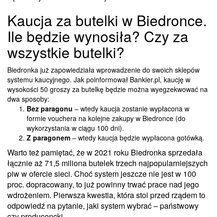
Kaucja za butelki w Biedronce.
Ile będzie wynosiła? Czy za
wszystkie butelki?
Biedronka już zapowiedziała wprowadzenie do swoich sklepów
systemu kaucyjnego. Jak poinformował Bankier.pl, kaucję w
wysokości 50 groszy za butelkę będzie można wyegzekwować na
dwa sposoby:
Bez paragonu
– wtedy kaucja zostanie wypłacona w
formie vouchera na kolejne zakupy w Biedronce (do
wykorzystania w ciągu
100 dni).
Z paragonem
– wtedy kaucja będzie wypłacona gotówką.
Warto też pamiętać, że w 2021 roku Biedronka sprzedała
łącznie aż 71,5 miliona butelek trzech najpopularniejszych
piw w ofercie sieci. Choć system jeszcze nie jest w 100
proc. dopracowany, to już powinny trwać prace nad jego
wdrożeniem. Pierwsza kwestia, która stoi przed rządem to
odpowiedź na pytanie, jaki system wybrać – państwowy
czy producencki.