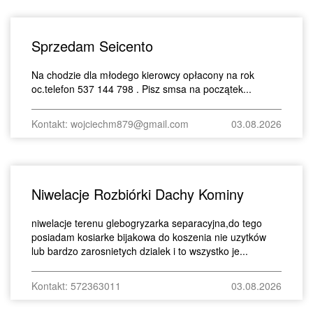
Sprzedam Seicento
Na chodzie dla młodego kierowcy opłacony na rok
oc.telefon 537 144 798 . Pisz smsa na początek...
Kontakt: wojciechm879@gmail.com
03.08.2026
Niwelacje Rozbiórki Dachy Kominy
niwelacje terenu glebogryzarka separacyjna,do tego
posiadam kosiarke bijakowa do koszenia nie uzytków
lub bardzo zarosnietych dzialek i to wszystko je...
Kontakt: 572363011
03.08.2026