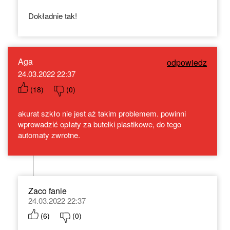
Dokładnie tak!
Aga
odpowiedz
24.03.2022 22:37
(
18
)
(
0
)
akurat szkło nie jest aż takim problemem. powinni
wprowadzić opłaty za butelki plastikowe, do tego
automaty zwrotne.
Zaco fanie
24.03.2022 22:37
(
6
)
(
0
)