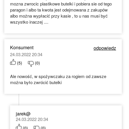
mozna zwrocic plastikowe butelki i pobiera sie od tego
paragon i albo ta kwota jest odejmowana z zakupów
albo można wypłacić przy kasie , to u nas musi być
wszystko inaczej ....
Konsument
odpowiedz
24.03.2022 20:34
(
5
)
(
0
)
Ale nowość, w spożywczaku za rogiem od zawsze
można było zwrócić butelki
jarek@
24.03.2022 20:34
(
0
)
(
0
)