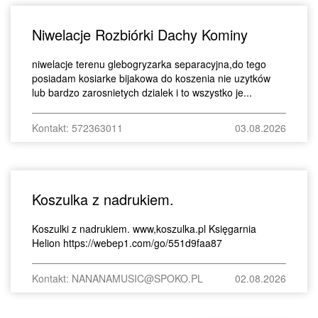
Niwelacje Rozbiórki Dachy Kominy
niwelacje terenu glebogryzarka separacyjna,do tego
posiadam kosiarke bijakowa do koszenia nie uzytków
lub bardzo zarosnietych dzialek i to wszystko je...
Kontakt: 572363011
03.08.2026
Koszulka z nadrukiem.
Koszulki z nadrukiem. www,koszulka.pl Księgarnia
Helion https://webep1.com/go/551d9faa87
Kontakt: NANANAMUSIC@SPOKO.PL
02.08.2026