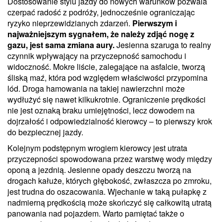
Dostosowanie stylu jazdy do nowych warunków pozwala
czerpać radość z podróży, jednocześnie ograniczając
ryzyko nieprzewidzianych zdarzeń.
Pierwszym i
najważniejszym sygnałem, że należy zdjąć nogę z
gazu, jest sama zmiana aury.
Jesienna szaruga to realny
czynnik wpływający na przyczepność samochodu i
widoczność. Mokre liście, zalegające na asfalcie, tworzą
śliską maź, która pod względem właściwości przypomina
lód. Droga hamowania na takiej nawierzchni może
wydłużyć się nawet kilkukrotnie. Ograniczenie prędkości
nie jest oznaką braku umiejętności, lecz dowodem na
dojrzałość i odpowiedzialność kierowcy – to pierwszy krok
do bezpiecznej jazdy.
Kolejnym podstępnym wrogiem kierowcy jest utrata
przyczepności spowodowana przez warstwę wody między
oponą a jezdnią. Jesienne opady deszczu tworzą na
drogach kałuże, których głębokość, zwłaszcza po zmroku,
jest trudna do oszacowania. Wjechanie w taką pułapkę z
nadmierną prędkością może skończyć się całkowitą utratą
panowania nad pojazdem. Warto pamiętać także o