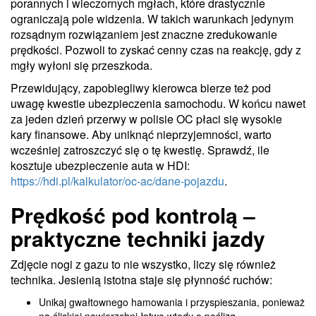
porannych i wieczornych mgłach, które drastycznie
ograniczają pole widzenia. W takich warunkach jedynym
rozsądnym rozwiązaniem jest znaczne zredukowanie
prędkości. Pozwoli to zyskać cenny czas na reakcję, gdy z
mgły wyłoni się przeszkoda.
Przewidujący, zapobiegliwy kierowca bierze też pod
uwagę kwestie ubezpieczenia samochodu. W końcu nawet
za jeden dzień przerwy w polisie OC płaci się wysokie
kary finansowe. Aby uniknąć nieprzyjemności, warto
wcześniej zatroszczyć się o tę kwestię. Sprawdź, ile
kosztuje ubezpieczenie auta w HDI:
https://hdi.pl/kalkulator/oc-ac/dane-pojazdu
.
Prędkość pod kontrolą –
praktyczne techniki jazdy
Zdjęcie nogi z gazu to nie wszystko, liczy się również
technika. Jesienią istotna staje się płynność ruchów:
Unikaj gwałtownego hamowania i przyspieszania, ponieważ
na śliskiej nawierzchni łatwo wtedy o poślizg.