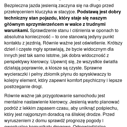
Bezpieczna jazda jesienią zaczyna się na długo przed
przekręceniem kluczyka w stacyjce.
Podstawą jest dobry
techniczny stan pojazdu, który staje się naszym
głównym sprzymierzeńcem w walce z trudnymi
warunkami.
Sprawdzenie stanu i ciśnienia w oponach to
absolutna konieczność – to one stanowią jedyny punkt
kontaktu z jezdnią. Równie ważne jest oświetlenie. Krótszy
dzień i częste mgły sprawiają, że bycie widocznym dla
innych jest tak samo istotne, jak dobra widoczność z
perspektywy kierowcy. Upewnij się, że wszystkie światła
działają poprawnie, a klosze są czyste. Sprawne
wycieraczki i pełny zbiornik płynu do spryskiwaczy to
kolejny element, który zapewni komfort psychiczny i lepsze
postrzeganie drogi.
Równie ważne jak przygotowanie samochodu jest
mentalne nastawienie kierowcy. Jesienią warto planować
podróż z lekkim zapasem czasu, aby uniknąć pośpiechu,
który jest najgorszym doradcą na śliskiej drodze. Przed
wyruszeniem z domu sprawdź prognozę pogody i
ewentualne komunikaty drogowe. Odpowiedzialne